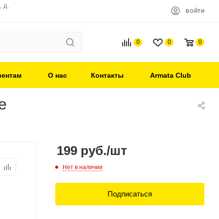
 д.
ВОЙТИ
0
0
0
иентам
О нас
Контакты
Armata Club
e
199
руб.
/шт
Нет в наличии
Подписаться