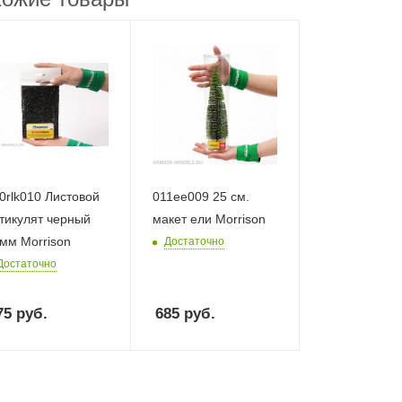
0rlk010 Листовой
011ee009 25 см.
тикулят черный
макет ели Morrison
мм Morrison
Достаточно
Достаточно
75
руб.
685
руб.