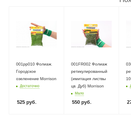
001pp010 Фолиаж.
001FR002 Фолиаж
03
Городское
ретикулированный
ре
озеленение Morrison
(имитация листвы
10
цв. Дуб) Morrison
Достаточно
Мало
525
руб.
550
руб.
2