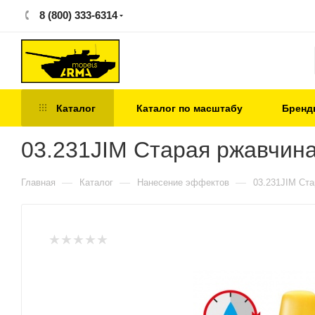
8 (800) 333-6314
Каталог
Каталог по масштабу
Бренд
03.231JIM Старая ржавчина /
—
—
—
Главная
Каталог
Нанесение эффектов
03.231JIM Стар