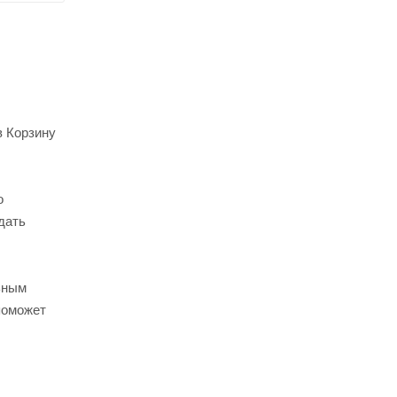
в Корзину
о
дать
ьным
поможет