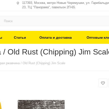
117393, Москва, метро Новые Черемушки, ул. Гарибальди,
23, ТЦ "Панорама", павильон 2П-65.
ы
Статьи
Оплата и доставка
Оптовым кл
 Old Rust (Chipping) Jim Scal
ая ржавчина / Old Rust (Chipping) Jim Scale