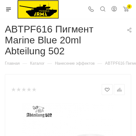
0
ABTPF616 Пигмент
Marine Blue 20ml
Abteilung 502
—
—
—
Главная
Каталог
Нанесение эффектов
ABTPF616 Пигмен