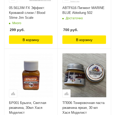
05.561JIM FX Эффект:
ABTF616 Пигмент MARINE
Кровавой слизи / Blood
BLUE Abteilung 502
Slime Jim Scale
Достаточно
Много
299
руб.
700
руб.
В корзину
В корзину
БР001 Брызги, Светлая
ТП006 Тонировочная паста
ржавчина, 30мл Хася
ржавчина яркая, 30 мл
Моделист
Хася Моделист