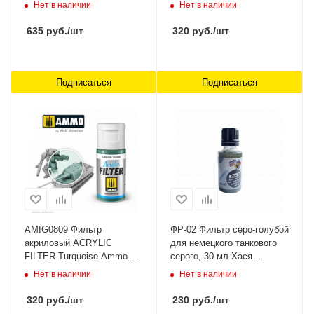
Ammo Mig
Нет в наличии
Нет в наличии
635
руб.
/шт
320
руб.
/шт
Подписаться
Подписаться
AMIG0809 Фильтр
ФР-02 Фильтр серо-голубой
акриловый ACRYLIC
для немецкого танкового
FILTER Turquoise Ammo
серого, 30 мл Хася
Mig
Моделист
Нет в наличии
Нет в наличии
320
руб.
/шт
230
руб.
/шт