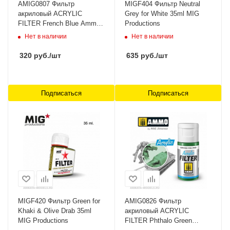
AMIG0807 Фильтр
MIGF404 Фильтр Neutral
акриловый ACRYLIC
Grey for White 35ml MIG
FILTER French Blue Ammo
Productions
Mig
Нет в наличии
Нет в наличии
320
руб.
/шт
635
руб.
/шт
Подписаться
Подписаться
MIGF420 Фильтр Green for
AMIG0826 Фильтр
Khaki & Olive Drab 35ml
акриловый ACRYLIC
MIG Productions
FILTER Phthalo Green