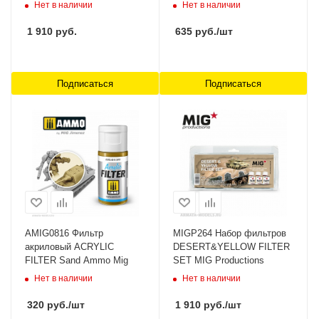
Нет в наличии
Нет в наличии
1 910
руб.
635
руб.
/шт
Подписаться
Подписаться
AMIG0816 Фильтр
MIGP264 Набор фильтров
акриловый ACRYLIC
DESERT&YELLOW FILTER
FILTER Sand Ammo Mig
SET MIG Productions
Нет в наличии
Нет в наличии
320
руб.
/шт
1 910
руб.
/шт