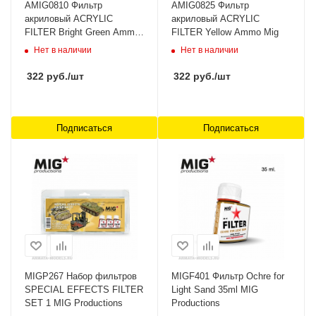
AMIG0810 Фильтр
AMIG0825 Фильтр
акриловый ACRYLIC
акриловый ACRYLIC
FILTER Bright Green Ammo
FILTER Yellow Ammo Mig
Mig
Нет в наличии
Нет в наличии
322
руб.
/шт
322
руб.
/шт
Подписаться
Подписаться
MIGP267 Набор фильтров
MIGF401 Фильтр Ochre for
SPECIAL EFFECTS FILTER
Light Sand 35ml MIG
SET 1 MIG Productions
Productions