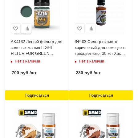
AK4162 Легкий фильтр для
ФР-03 Фильтр охристо-
зеленых машин LIGHT
коричневый для немецкого
FILTER FOR GREEN
трехцветного, 30 мл Хася
VEHICLES AK-Interactive
Моделист
Нет в наличии
Нет в наличии
700
руб.
/шт
230
руб.
/шт
Подписаться
Подписаться