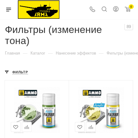
0
Фильтры (изменение
89
тона)
—
—
—
Главная
Каталог
Нанесение эффектов
Фильтры (измене
ФИЛЬТР