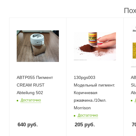
Пох
ABTP055 Пигмент
130pgs003
ABTF
CREAM RUST
Модельный пигмент.
S
Abteilung 502
Коричневая
Ab
ржавчина./10мл.
Достаточно
Morrison
Достаточно
640
руб.
205
руб.
7