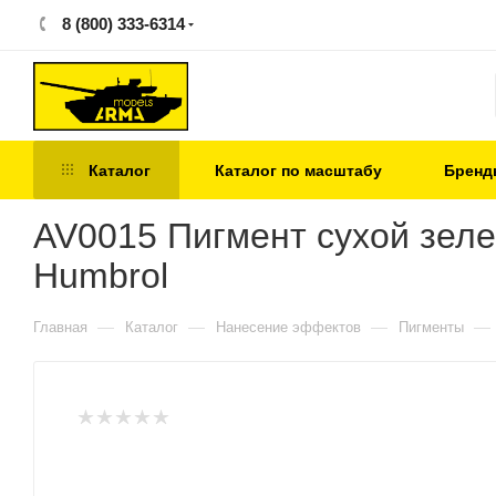
8 (800) 333-6314
Каталог
Каталог по масштабу
Бренд
AV0015 Пигмент сухой зеле
Humbrol
—
—
—
—
Главная
Каталог
Нанесение эффектов
Пигменты