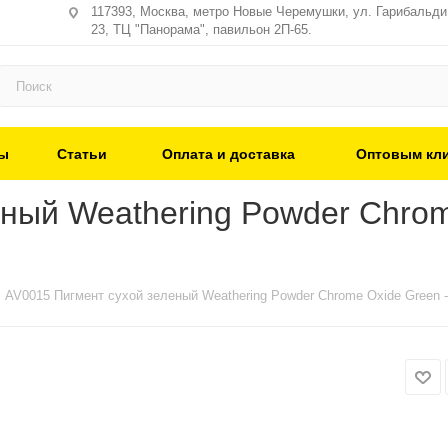
117393, Москва, метро Новые Черемушки, ул. Гарибальди,
23, ТЦ "Панорама", павильон 2П-65.
ы
Статьи
Оплата и доставка
Оптовым кл
ный Weathering Powder Chrom
AV0015 Пигмент сухой зеленый Weathering Powder Chrome Oxide Green 