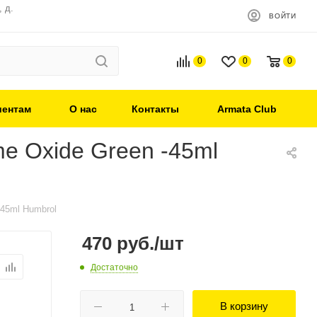
 д.
ВОЙТИ
0
0
0
иентам
О нас
Контакты
Armata Club
e Oxide Green -45ml
-45ml Humbrol
470
руб.
/шт
Достаточно
В корзину