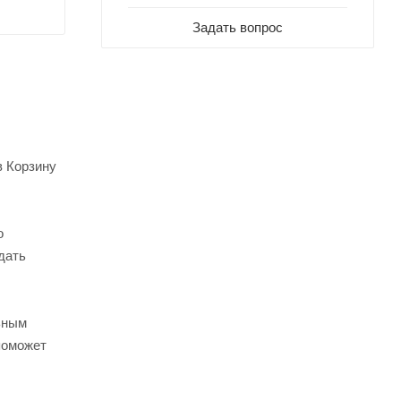
Задать вопрос
в Корзину
о
дать
ьным
поможет