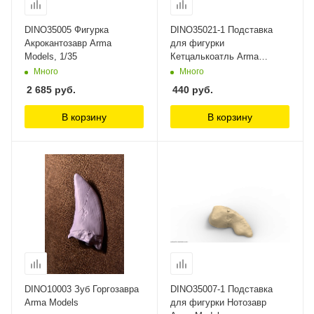
DINO35005 Фигурка
DINO35021-1 Подставка
Акрокантозавр Arma
для фигурки
Models, 1/35
Кетцалькоатль Arma
Models, 1/35
Много
Много
2 685
руб.
440
руб.
В корзину
В корзину
DINO10003 Зуб Горгозавра
DINO35007-1 Подставка
Arma Models
для фигурки Нотозавр