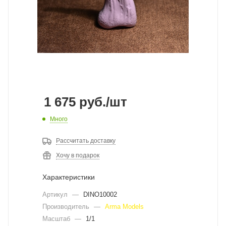
1 675
руб.
/шт
Много
Рассчитать доставку
Хочу в подарок
Характеристики
Артикул
—
DINO10002
Производитель
—
Arma Models
Масштаб
—
1/1