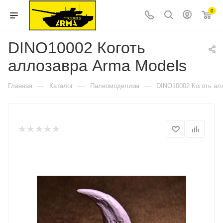
0
DINO10002 Коготь
аллозавра Arma Models
—
—
—
Главная
Каталог
Палеомоделизм
DINO10002 Коготь ал