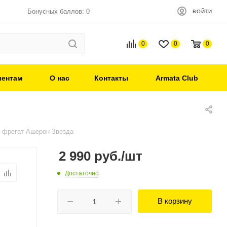
Бонусных баллов: 0
ВОЙТИ
0
0
0
иентам
О нас
Контакты
Armata Club
й фрегат Ашерон Звезда
2 990
руб.
/шт
Достаточно
В корзину