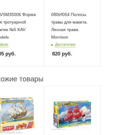
VSM35006 Форма
080trf054 Полосы
я тротуарной
травы для макета.
итки №5 KAV
Лесная трава.
dels
Morrison
Мало
Достаточно
05
руб.
820
руб.
ожие товары