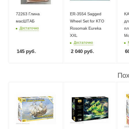
72263 Глина
ER-3554 Sagged
KA
масШТАБ
Wheel Set for KTO
дл
Rosomak Eureka
пл
Достаточно
XXL
Mo
Достаточно
145
руб.
2 040
руб.
6
Пох