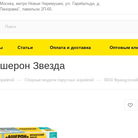
 Москва, метро Новые Черемушки, ул. Гарибальди, д.
"Панорама", павильон 2П-65.
ы
Статьи
Оплата и доставка
Оптовым кл
Ашерон Звезда
—
—
ораблей
Сборные модели парусных кораблей
9034 Французски