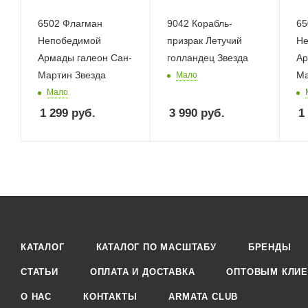
6502 Флагман
9042 Корабль-
65
Непобедимой
призрак Летучий
Не
Армады галеон Сан-
голландец Звезда
Ар
Мартин Звезда
Ма
Мало
Мало
1 299
руб.
3 990
руб.
1
КАТАЛОГ
КАТАЛОГ ПО МАСШТАБУ
БРЕНДЫ
СТАТЬИ
ОПЛАТА И ДОСТАВКА
ОПТОВЫМ КЛИЕ
О НАС
КОНТАКТЫ
ARMATA CLUB