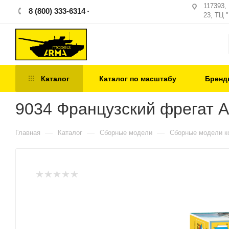
117393,
8 (800) 333-6314
23, ТЦ 
Каталог
Каталог по масштабу
Бренд
9034 Французский фрегат 
—
—
—
Главная
Каталог
Сборные модели
Сборные модели к