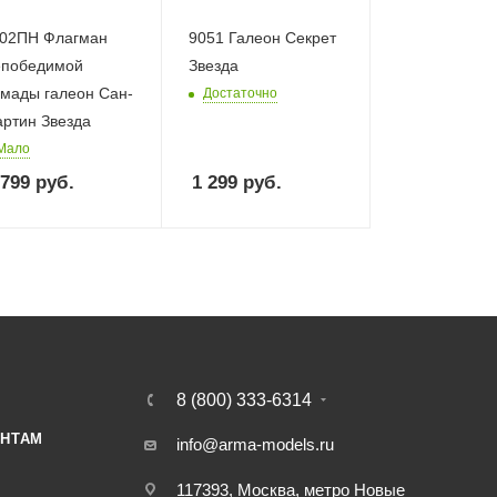
02ПН Флагман
9051 Галеон Секрет
победимой
Звезда
мады галеон Сан-
Достаточно
ртин Звезда
Мало
 799
руб.
1 299
руб.
8 (800) 333-6314
НТАМ
info@arma-models.ru
117393, Москва, метро Новые