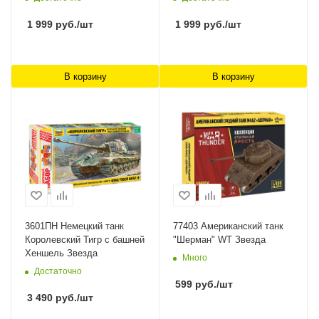
1 999
руб.
/шт
1 999
руб.
/шт
В корзину
В корзину
3601ПН Немецкий танк
77403 Американский танк
Королевский Тигр с башней
"Шерман" WT Звезда
Хеншель Звезда
Много
Достаточно
599
руб.
/шт
3 490
руб.
/шт