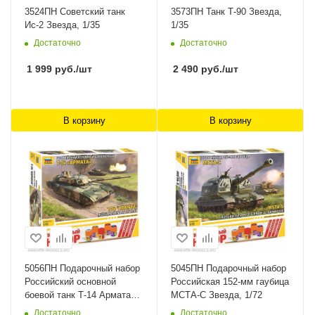
3524ПН Советский танк
3573ПН Танк Т-90 Звезда,
Ис-2 Звезда, 1/35
1/35
Достаточно
Достаточно
1 999
руб.
/шт
2 490
руб.
/шт
В корзину
В корзину
5056ПН Подарочный набор
5045ПН Подарочный набор
Российский основной
Российская 152-мм гаубица
боевой танк Т-14 Армата
МСТА-С Звезда, 1/72
Звезда, 1/72
Достаточно
Достаточно