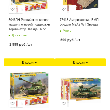
5046ПН Российская боевая
77413 Американский БМП
машина огневой поддержки
Бредли М2А2 WT Звезда
Терминатор Звезда, 1/72
Много
Достаточно
599
руб.
/шт
1 999
руб.
/шт
В корзину
В корзину