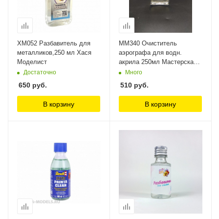
ХМ052 Разбавитель для
MM340 Очиститель
металликов,250 мл Хася
аэрографа для водн.
Моделист
акрила 250мл Мастерская
Мажор Моделс
Достаточно
Много
650
руб.
510
руб.
В корзину
В корзину