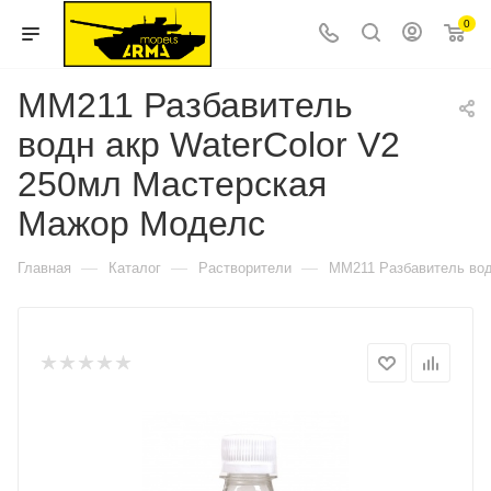
0
MM211 Разбавитель
водн акр WaterColor V2
250мл Мастерская
Мажор Моделс
—
—
—
Главная
Каталог
Растворители
MM211 Разбавитель вод