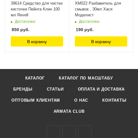
39614 Средство для чистки
ХМ022 Разбавитель для
кисточки Пейнта Клин 100
смывок , 30мл Хася
мл Revell
Моделист
Достаточно
Достаточно
850
руб.
190
руб.
В корзину
В корзину
КАТАЛОГ
КАТАЛОГ ПО МАСШТАБУ
БРЕНДЫ
СТАТЬИ
ОПЛАТА И ДОСТАВКА
ОПТОВЫМ КЛИЕНТАМ
О НАС
КОНТАКТЫ
ARMATA CLUB