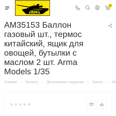
0
AM35153 Баллон
газовый шт., термос
китайский, ящик для
овощей, бутылки с
маслом 2 шт. Arma
Models 1/35
—
—
—
—
Главная
Каталог
Дополнения к моделям
Смола
AM