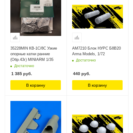
35228MIN КВ-1С/8С Узкие
AM7210 Блок НУРС Б8В20
опорные катки ранние
Arma Models, 1/72
(Обр.43г) MINIARM 1/35
Достаточно
Достаточно
1 385
руб.
440
руб.
В корзину
В корзину