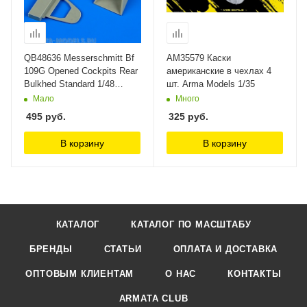
QB48636 Messerschmitt Bf
AM35579 Каски
109G Opened Cockpits Rear
американские в чехлах 4
Bulkhed Standard 1/48
шт. Arma Models 1/35
Quickboost 1/48
Мало
Много
495
руб.
325
руб.
В корзину
В корзину
КАТАЛОГ
КАТАЛОГ ПО МАСШТАБУ
БРЕНДЫ
СТАТЬИ
ОПЛАТА И ДОСТАВКА
ОПТОВЫМ КЛИЕНТАМ
О НАС
КОНТАКТЫ
ARMATA CLUB