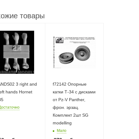
ожие товары
NDS02 3 right and
f72142 Опорные
left hands Hornet
катки Т-34 с дисками
35
от Pz-V Panther,
фрон. эрзац.
Достаточно
Комплект 2шт SG
modelling
Мало