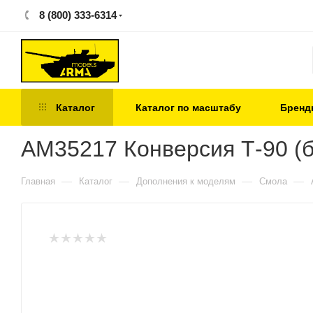
8 (800) 333-6314
Каталог
Каталог по масштабу
Бренд
AM35217 Конверсия Т-90 (б
—
—
—
—
Главная
Каталог
Дополнения к моделям
Смола