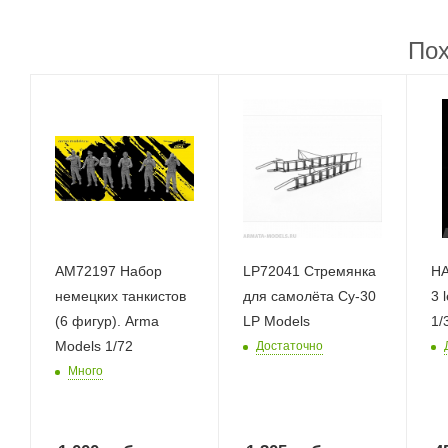
Пох
AM72197 Набор
LP72041 Стремянка
HA
немецких танкистов
для самолёта Су-30
3 
(6 фигур). Arma
LP Models
1/
Models 1/72
Достаточно
Много