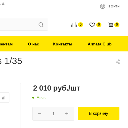
 д.
ВОЙТИ
0
0
0
иентам
О нас
Контакты
Armata Club
 1/35
2 010
руб.
/шт
Много
В корзину