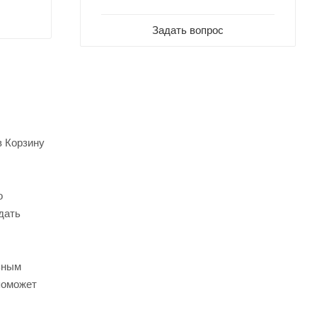
Задать вопрос
в Корзину
о
дать
ьным
поможет