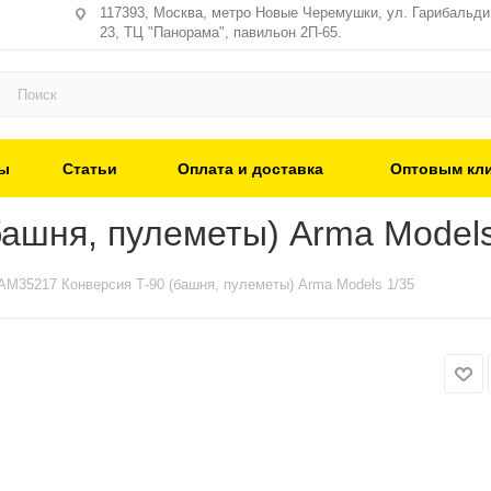
117393, Москва, метро Новые Черемушки, ул. Гарибальди,
23, ТЦ "Панорама", павильон 2П-65.
ы
Статьи
Оплата и доставка
Оптовым кл
ашня, пулеметы) Arma Models
AM35217 Конверсия Т-90 (башня, пулеметы) Arma Models 1/35