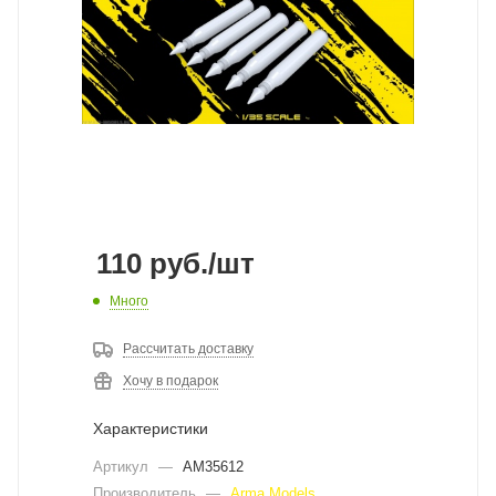
110
руб.
/шт
Много
Рассчитать доставку
Хочу в подарок
Характеристики
Артикул
—
AM35612
Производитель
—
Arma Models