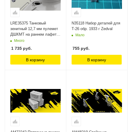
LRE35375 Танковый
N35118 Набор деталей для
зенитный 12,7 мм пулемет
Т-26 обр. 1933 г Zedval
ДШКМТ на раннем лафете
Мало
с открытым коллиматорным
Много
прицелом К-10Т Live Resin
1 735
руб.
755
руб.
1/35
В корзину
В корзину