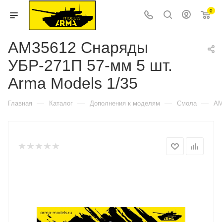
0
AM35612 Снаряды
УБР-271П 57-мм 5 шт.
Arma Models 1/35
—
—
—
—
Главная
Каталог
Дополнения к моделям
Смола
AM