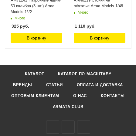
AM72242 Патронные ящики
AM48219 Стойки не
50 калибра (3 шт.) Arma
обжатые Arma Models 1/48
Models 1/72
Много
Много
325
руб.
1 110
руб.
В корзину
В корзину
КАТАЛОГ
КАТАЛОГ ПО МАСШТАБУ
БРЕНДЫ
СТАТЬИ
ОПЛАТА И ДОСТАВКА
ОПТОВЫМ КЛИЕНТАМ
О НАС
КОНТАКТЫ
ARMATA CLUB