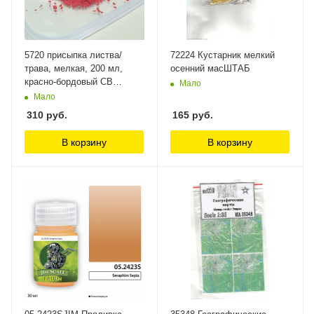
5720 присыпка листва/
72224 Кустарник мелкий
трава, мелкая, 200 мл,
осенний масШТАБ
красно-бордовый СВ
Мало
Модель
Мало
310
руб.
165
руб.
В корзину
В корзину