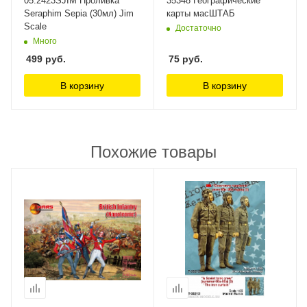
05.2423SJIM Проливка
35348 Географические
Seraphim Sepia (30мл) Jim
карты масШТАБ
Scale
Достаточно
Много
499
руб.
75
руб.
В корзину
В корзину
Похожие товары