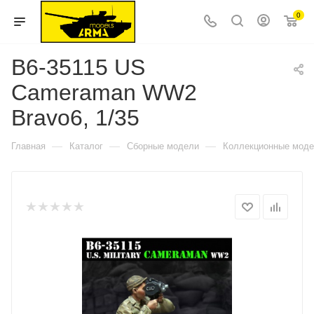
0
B6-35115 US
Cameraman WW2
Bravo6, 1/35
—
—
—
Главная
Каталог
Сборные модели
Коллекционные мод