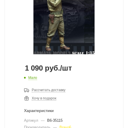
1 090
руб.
/шт
Мало
Рассчитать доставку
Хочу в подарок
Характеристики
Артикул
—
B6-35115
Производитель
—
Bravo6