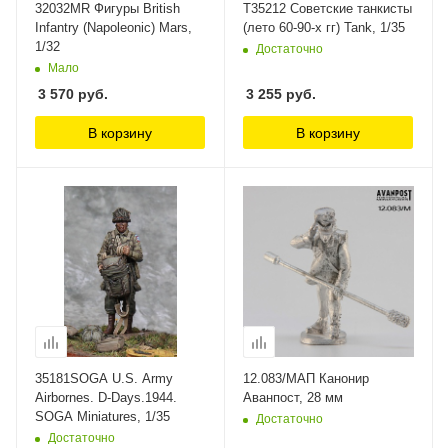
32032MR Фигуры British
T35212 Советские танкисты
Infantry (Napoleonic) Mars,
(лето 60-90-х гг) Tank, 1/35
1/32
Достаточно
Мало
3 570
руб.
3 255
руб.
В корзину
В корзину
35181SOGA U.S. Army
12.083/МАП Канонир
Airbornes. D-Days.1944.
Аванпост, 28 мм
SOGA Miniatures, 1/35
Достаточно
Достаточно