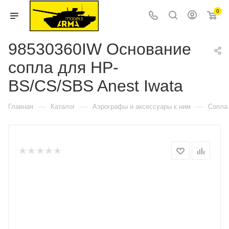
0
98530360IW Основание
сопла для HP-
BS/CS/SBS Anest Iwata
—
—
—
Главная
Каталог
Аэрографы и аксессуары к ним
Сопла