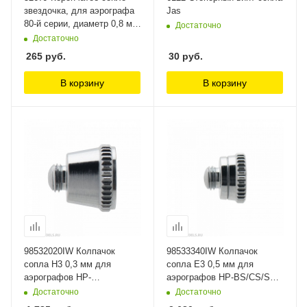
звездочка, для аэрографа
Jas
80-й серии, диаметр 0,8 мм
Достаточно
Jas
Достаточно
265
руб.
30
руб.
В корзину
В корзину
98532020IW Колпачок
98533340IW Колпачок
сопла H3 0,3 мм для
сопла E3 0,5 мм для
аэрографов HP-
аэрографов HP-BS/CS/SBS
CH/CP/BC1P (I 140 3) Anest
(I 602 2) Anest Iwata
Достаточно
Достаточно
Iwata