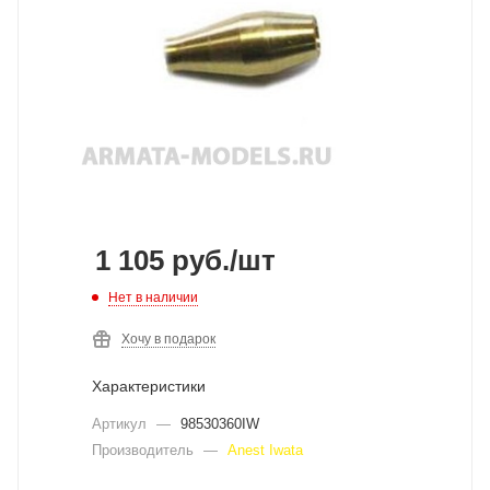
1 105
руб.
/шт
Нет в наличии
Хочу в подарок
Характеристики
Артикул
—
98530360IW
Производитель
—
Anest Iwata