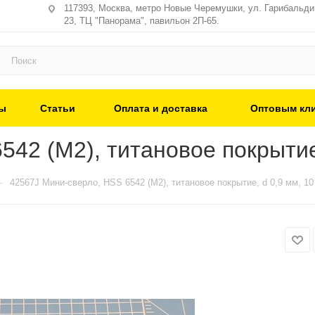
117393, Москва, метро Новые Черемушки, ул. Гарибальди,
23, ТЦ "Панорама", павильон 2П-65.
ы
Статьи
Оплата и доставка
Оптовым кл
42 (M2), титановое покрытие,
—
42567J Мини-сверло, HSS 6542 (M2), титановое покрытие, d 0,9 мм, 10