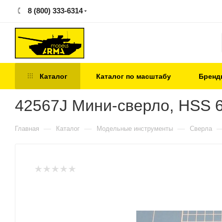
8 (800) 333-6314
Каталог
Каталог по масштабу
Бренд
42567J Мини-сверло, HSS 65
—
—
—
Главная
Каталог
Модельные инструменты
Сверла