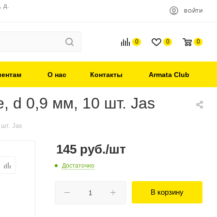
 д.
ВОЙТИ
0
0
0
иентам
О нас
Контакты
Armata Club
 d 0,9 мм, 10 шт. Jas
 шт. Jas
145
руб.
/шт
Достаточно
В корзину