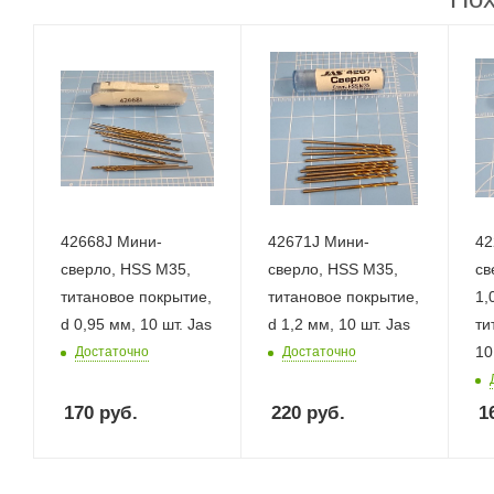
42668J Мини-
42671J Мини-
42
сверло, HSS M35,
сверло, HSS M35,
св
титановое покрытие,
титановое покрытие,
1,
d 0,95 мм, 10 шт. Jas
d 1,2 мм, 10 шт. Jas
ти
10
Достаточно
Достаточно
170
руб.
220
руб.
1