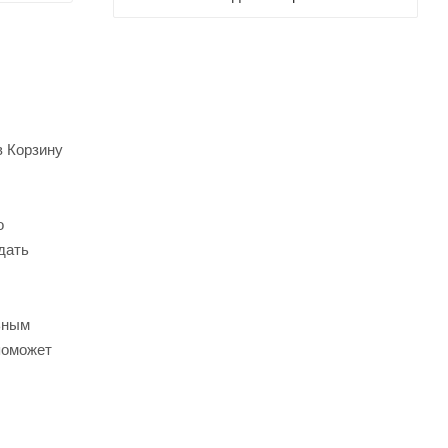
в Корзину
о
дать
ьным
поможет