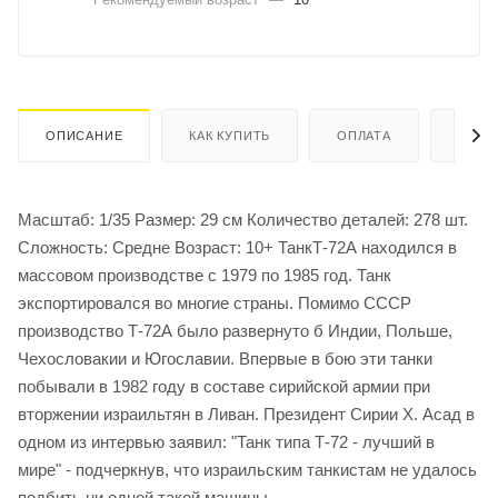
ОПИСАНИЕ
КАК КУПИТЬ
ОПЛАТА
ДОСТ
Масштаб: 1/35 Размер: 29 см Количество деталей: 278 шт.
Сложность: Средне Возраст: 10+ ТанкТ-72А находился в
массовом производстве с 1979 по 1985 год. Танк
экспортировался во многие страны. Помимо СССР
производство Т-72А было развернуто б Индии, Польше,
Чехословакии и Югославии. Впервые в бою эти танки
побывали в 1982 году в составе сирийской армии при
вторжении израильтян в Ливан. Президент Сирии X. Асад в
одном из интервью заявил: "Танк типа Т-72 - лучший в
мире" - подчеркнув, что израильским танкистам не удалось
подбить ни одной такой машины.