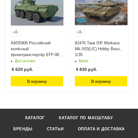
AM35906 Российский
82476 Танк IDF Merkava
колёсный
Mk.IIID(LIC) Hobby Boss,
бронетранспортёр БТР-90
1/35
'Бахча' Arma Models, 1/35
Достаточно
Мало
6 620
руб.
4 830
руб.
В корзину
В корзину
КАТАЛОГ
КАТАЛОГ ПО МАСШТАБУ
БРЕНДЫ
СТАТЬИ
ОПЛАТА И ДОСТАВКА