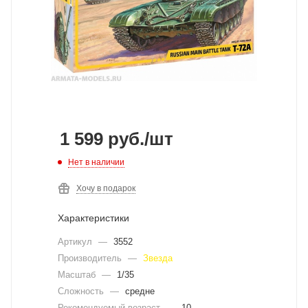
1 599
руб.
/шт
Нет в наличии
Хочу в подарок
Характеристики
Артикул
—
3552
Производитель
—
Звезда
Масштаб
—
1/35
Сложность
—
средне
Рекомендуемый возраст
—
10