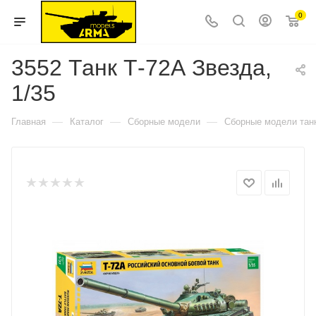
0
3552 Танк Т-72А Звезда,
1/35
—
—
—
Главная
Каталог
Сборные модели
Сборные модели тан