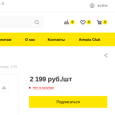
 д.
ВОЙТИ
0
0
0
иентам
О нас
Контакты
Armata Club
везда, 1/35
2 199
руб.
/шт
Нет в наличии
Подписаться