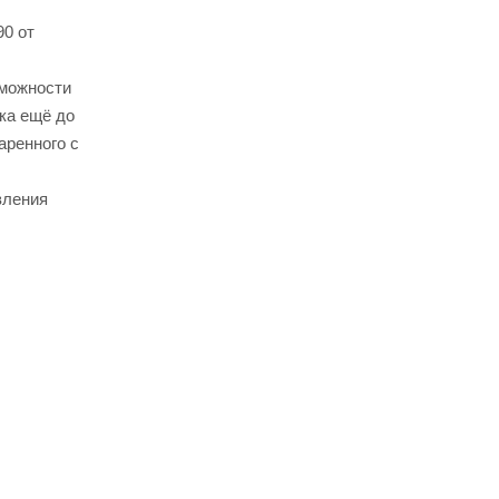
90 от
зможности
ка ещё до
аренного с
вления