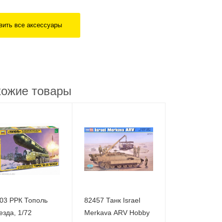
вить все аксессуары
ожие товары
03 РРК Тополь
82457 Танк Israel
езда, 1/72
Merkava ARV Hobby