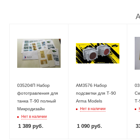
А
035204П Набор
AM3576 Набор
03
фототравления для
подсветки для Т-90
Се
танка Т-90 полный
Arma Models
Т-
Микродизайн
Нет в наличии
Нет в наличии
1 389
руб.
1 090
руб.
3