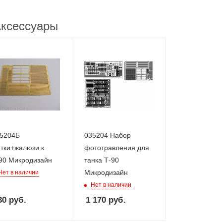
ксессуары
5204Б
035204 Набор
тки+жалюзи к
фототравления для
90 Микродизайн
танка Т-90
Микродизайн
Нет в наличии
Нет в наличии
30
руб.
1 170
руб.