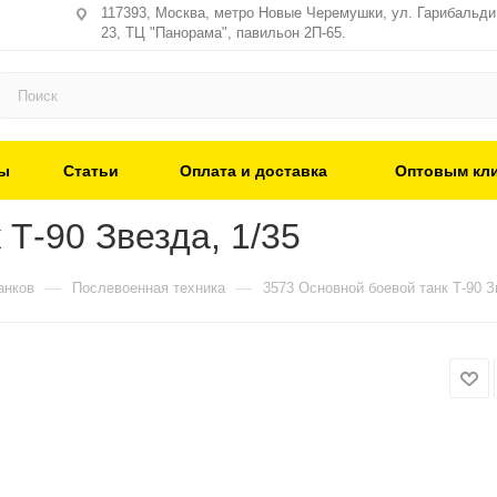
117393, Москва, метро Новые Черемушки, ул. Гарибальди,
23, ТЦ "Панорама", павильон 2П-65.
ы
Статьи
Оплата и доставка
Оптовым кл
Т-90 Звезда, 1/35
—
—
анков
Послевоенная техника
3573 Основной боевой танк Т-90 З