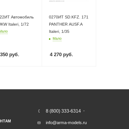
22ИТ Автомобиль
0270ИТ SD.KFZ. 171
KW Italeri, 1/72
PANTHER AUSF.A
Italeri, 1/35
Мало
Мало
 350
руб.
4 270
руб.
8 (800) 333-6314
НТАМ
info@arma-models.ru