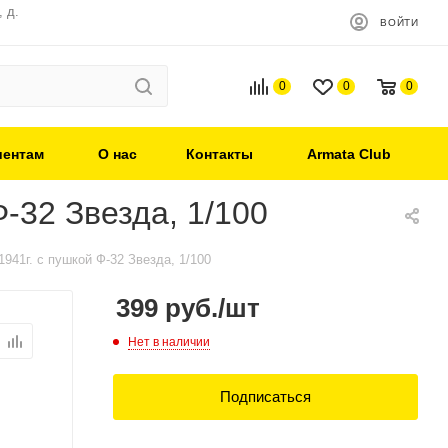
 д.
ВОЙТИ
0
0
0
иентам
О нас
Контакты
Armata Club
Ф-32 Звезда, 1/100
1941г. с пушкой Ф-32 Звезда, 1/100
399
руб.
/шт
Нет в наличии
Подписаться