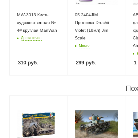
MW-3013 Кисть
05.2404JIM
AB
художественная №
Проливка Druchii
дл
4# круглая ManWah
Violet (18мл) Jim
кр
Scale
Cl
Достаточно
Ab
Много
310
руб.
299
руб.
1
Пох