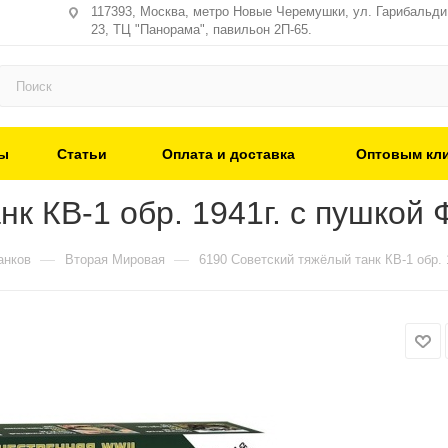
117393, Москва, метро Новые Черемушки, ул. Гарибальди,
23, ТЦ "Панорама", павильон 2П-65.
ы
Статьи
Оплата и доставка
Оптовым кл
к КВ-1 обр. 1941г. с пушкой 
—
—
анков
Вторая Мировая
6190 Советский тяжёлый танк КВ-1 обр. 