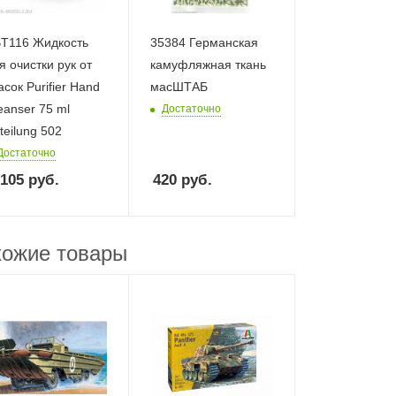
T116 Жидкость
35384 Германская
я очистки рук от
камуфляжная ткань
асок Purifier Hand
масШТАБ
eanser 75 ml
Достаточно
teilung 502
Достаточно
 105
руб.
420
руб.
ожие товары