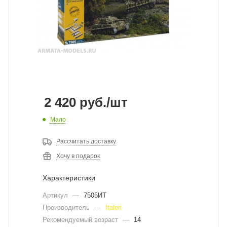
2 420
руб.
/шт
Мало
Рассчитать доставку
Хочу в подарок
Характеристики
Артикул
—
7505ИТ
Производитель
—
Italeri
Рекомендуемый возраст
—
14