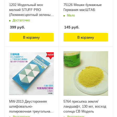
1202 Модельный мох
75126 Мешки бумажные
мелкий STUFF PRO
Германия масШТАБ
(Люминесцентный зеленый)
Мало
Звезда
Достаточно
399
руб.
145
руб.
В корзину
В корзину
MW-2013 Двусторонняя
5764 присыпка земля/
шлифовально-
ландшафт, 130 мл, восход
полировочная треугольная
солнца СВ Модель
губка ManWah
Достаточно
Достаточно