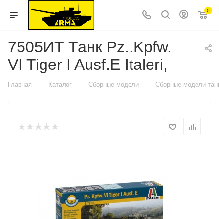
0
7505ИТ Танк Pz..Kpfw.
VI Tiger I Ausf.E Italeri,
—
—
—
Главная
Каталог
Сборные модели
Сборные модели тан