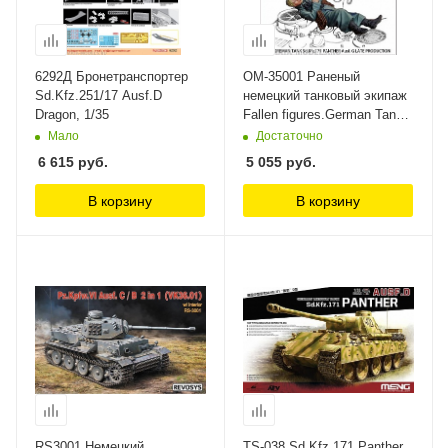
6292Д Бронетранспортер
OM-35001 Раненый
Sd.Kfz.251/17 Ausf.D
немецкий танковый экипаж
Dragon, 1/35
Fallen figures.German Tank
Sd.Kfz.171 Panther Rye
Мало
Достаточно
Field Model (RFM), 1/35
6 615
руб.
5 055
руб.
В корзину
В корзину
RS3001 Немецкий
TS-038 Sd.Kfz.171 Panther