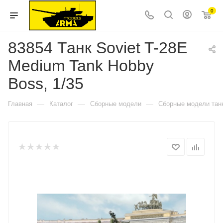
0
83854 Танк Soviet T-28E
Medium Tank Hobby
Boss, 1/35
—
—
—
Главная
Каталог
Сборные модели
Сборные модели тан