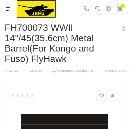
0
FH700073 WWII
14''/45(35.6cm) Metal
Barrel(For Kongo and
Fuso) FlyHawk
—
—
—
Главная
Каталог
Дополнения к моделям
Точеные ство