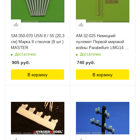
SM-350-070 USN 8 / 55 (20,3
AM-32-025 Немецкий
см) Марка 9 стволов (9 шт.)
пулемет Первой мировой
MASTER
войны Parabellum LMG14 /
17 (1шт) MASTER
Достаточно
Достаточно
905
руб.
740
руб.
В корзину
В корзину