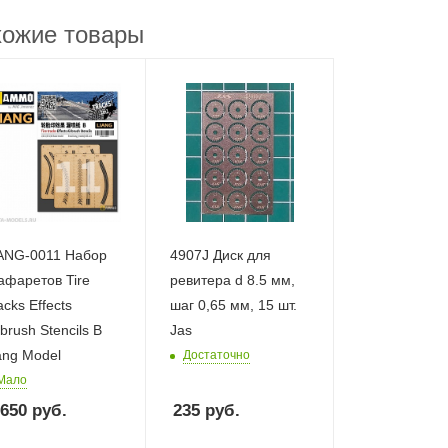
ожие товары
ANG-0011 Набор
4907J Диск для
афаретов Tire
ревитера d 8.5 мм,
acks Effects
шаг 0,65 мм, 15 шт.
rbrush Stencils B
Jas
ang Model
Достаточно
Мало
 650
руб.
235
руб.