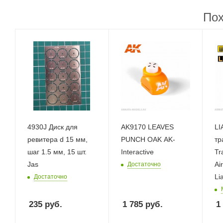
Пох
4930J Диск для
AK9170 LEAVES
LI
ревитера d 15 мм,
PUNCH OAK AK-
тр
шаг 1.5 мм, 15 шт.
Interactive
Tr
Jas
Ai
Достаточно
Li
Достаточно
235
руб.
1 785
руб.
1