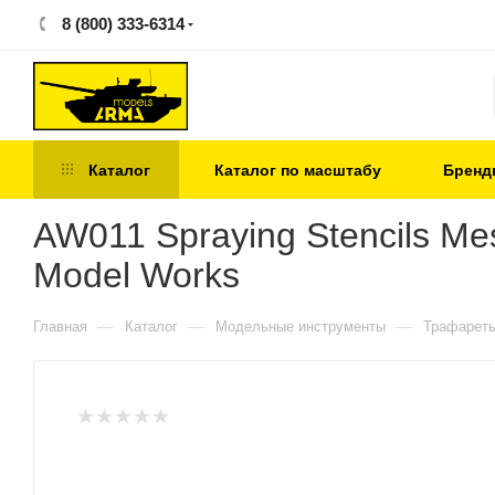
8 (800) 333-6314
Каталог
Каталог по масштабу
Бренд
AW011 Spraying Stencils Mes
Model Works
—
—
—
Главная
Каталог
Модельные инструменты
Трафарет