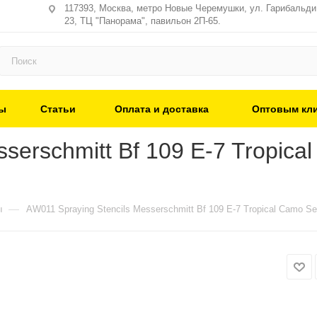
117393, Москва, метро Новые Черемушки, ул. Гарибальди,
23, ТЦ "Панорама", павильон 2П-65.
ы
Статьи
Оплата и доставка
Оптовым кл
serschmitt Bf 109 E-7 Tropical
—
ы
AW011 Spraying Stencils Messerschmitt Bf 109 E-7 Tropical Camo Se