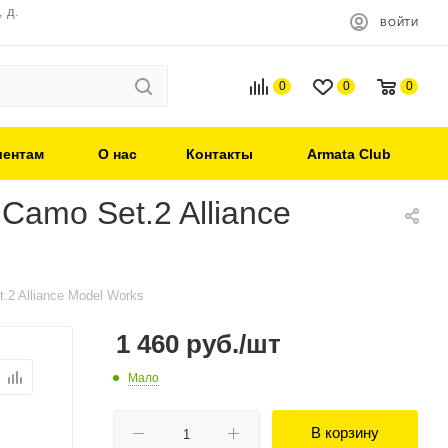
 д.
ВОЙТИ
0
0
0
иентам
О нас
Контакты
Armata Club
 Camo Set.2 Alliance
t.2 Alliance Model Works
1 460
руб.
/шт
Мало
В корзину