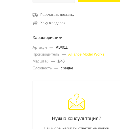
Рассчитать доставку
Хочу в подарок
Характеристики
Артикул
—
AW011
Производитель
—
Alliance Model Works
Масштаб
—
1/48
Сложность
—
средне
Нужна консультация?
Наши специалисты ответят на любой