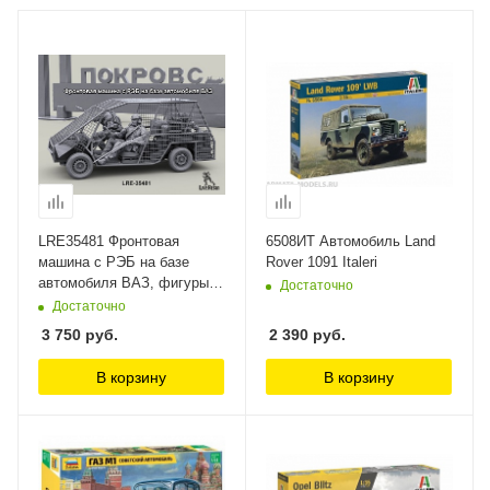
LRE35481 Фронтовая
6508ИТ Автомобиль Land
машина с РЭБ на базе
Rover 1091 Italeri
автомобиля ВАЗ, фигуры и
Достаточно
поклажа не входят в набор
Достаточно
Live Resin 1/35
3 750
руб.
2 390
руб.
В корзину
В корзину