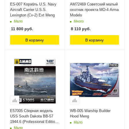
ES-007 Корабль U.S. Navy
AM72469 Советский малый
Aircraft Carrier U.S.S.
охотник проекта МО-4 Arma
Lexington (Cv-2) Ext Meng
Models
Мало
Много
11 800
руб.
8 110
руб.
В корзину
В корзину
E57005 Сборная модель
WB-005 Warship Builder
USS South Dakota BB-57
Hood Meng
1944.6 (Professional Edition)
Мало
VEE HOBBY
Мало