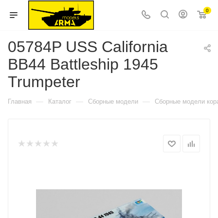
0
05784P USS California
BB44 Battleship 1945
Trumpeter
—
—
—
Главная
Каталог
Сборные модели
Сборные модели кор