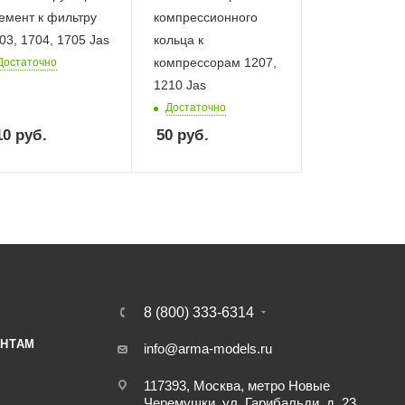
емент к фильтру
компрессионного
03, 1704, 1705 Jas
кольца к
компрессорам 1207,
Достаточно
1210 Jas
Достаточно
10
руб.
50
руб.
8 (800) 333-6314
НТАМ
info@arma-models.ru
117393, Москва, метро Новые
Черемушки, ул. Гарибальди, д. 23,