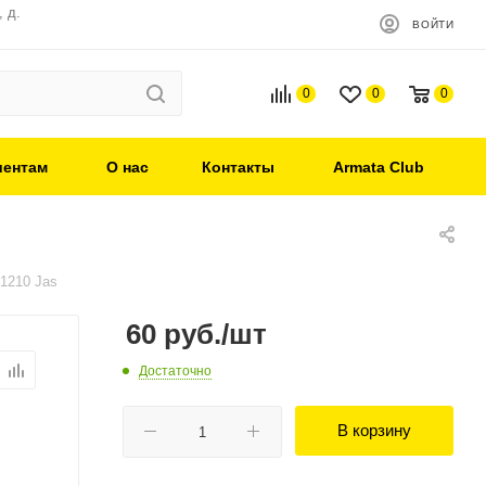
 д.
ВОЙТИ
0
0
0
иентам
О нас
Контакты
Armata Club
 1210 Jas
60
руб.
/шт
Достаточно
В корзину