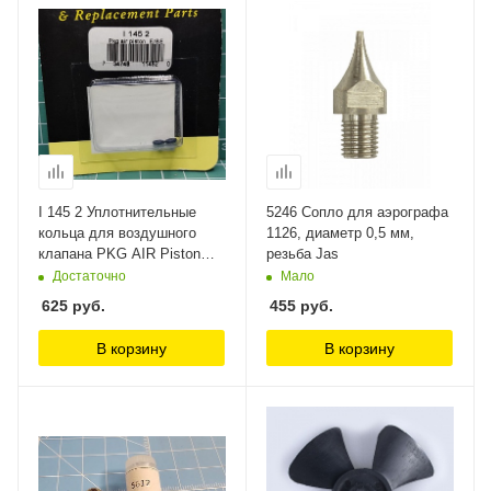
I 145 2 Уплотнительные
5246 Сопло для аэрографа
кольца для воздушного
1126, диаметр 0,5 мм,
клапана PKG AIR Piston
резьба Jas
E/BE Anest Iwata
Достаточно
Мало
625
руб.
455
руб.
В корзину
В корзину