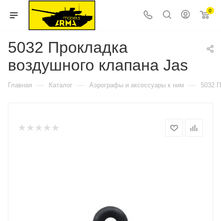
0
5032 Прокладка
воздушного клапана Jas
—
—
—
Главная
Каталог
Аэрографы и аксессуары к ним
5032 П