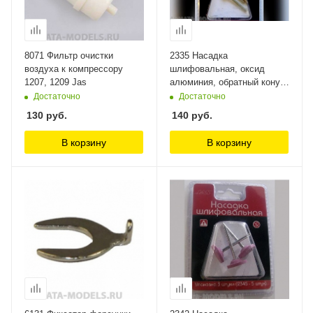
8071 Фильтр очистки
2335 Насадка
воздуха к компрессору
шлифовальная, оксид
1207, 1209 Jas
алюминия, обратный конус,
8 х6 мм, 3 шт./уп., блистер
Достаточно
Достаточно
Jas
130
руб.
140
руб.
В корзину
В корзину