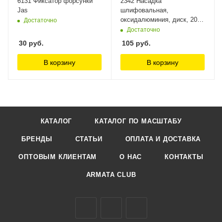
6131 Фиксатор форсунки
2342 Насадка
Jas
шлифовальная,
оксидалюминия, диск, 20 х
Достаточно
3 мм, 3 шт./уп., блистер Jas
Достаточно
30
руб.
105
руб.
В корзину
В корзину
КАТАЛОГ
КАТАЛОГ ПО МАСШТАБУ
БРЕНДЫ
СТАТЬИ
ОПЛАТА И ДОСТАВКА
ОПТОВЫМ КЛИЕНТАМ
О НАС
КОНТАКТЫ
ARMATA CLUB