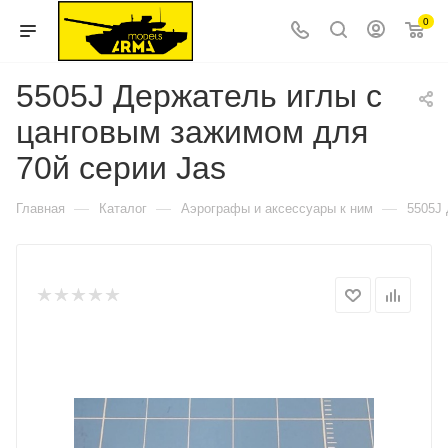
0
5505J Держатель иглы с
цанговым зажимом для
70й серии Jas
—
—
—
Главная
Каталог
Аэрографы и аксессуары к ним
5505J 