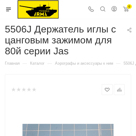
0
5506J Держатель иглы с
цанговым зажимом для
80й серии Jas
—
—
—
Главная
Каталог
Аэрографы и аксессуары к ним
5506J 