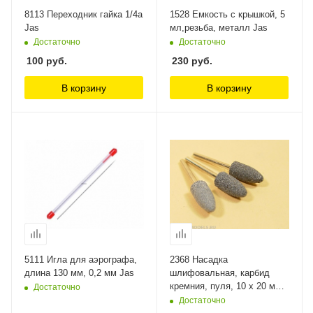
8113 Переходник гайка 1/4a
1528 Емкость с крышкой, 5
Jas
мл,резьба, металл Jas
Достаточно
Достаточно
100
руб.
230
руб.
В корзину
В корзину
5111 Игла для аэрографа,
2368 Насадка
длина 130 мм, 0,2 мм Jas
шлифовальная, карбид
кремния, пуля, 10 х 20 мм,
Достаточно
3шт./уп., блистер Jas
Достаточно