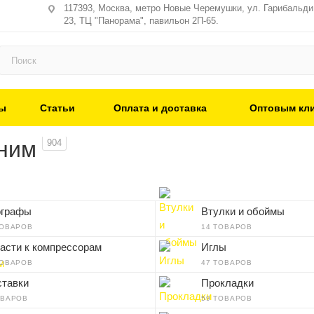
117393, Москва, метро Новые Черемушки, ул. Гарибальди,
23, ТЦ "Панорама", павильон 2П-65.
ы
Статьи
Оплата и доставка
Оптовым кл
 ним
904
ографы
Втулки и обоймы
ТОВАРОВ
14 ТОВАРОВ
асти к компрессорам
Иглы
ТОВАРОВ
47 ТОВАРОВ
тавки
Прокладки
ОВАРОВ
59 ТОВАРОВ