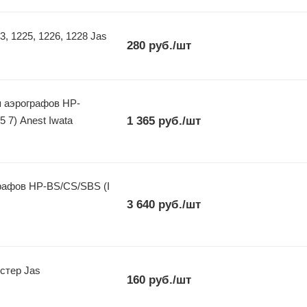
, 1225, 1226, 1228 Jas
280
руб.
/шт
я аэрографов HP-
 7) Anest Iwata
1 365
руб.
/шт
рафов HP-BS/CS/SBS (I
3 640
руб.
/шт
истер Jas
160
руб.
/шт