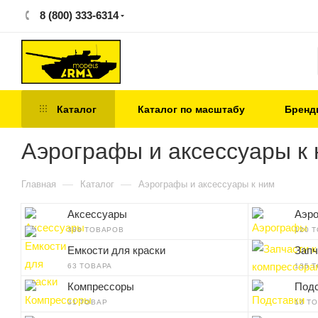
8 (800) 333-6314
Каталог
Каталог по масштабу
Бренд
Аэрографы и аксессуары к
—
—
Главная
Каталог
Аэрографы и аксессуары к ним
Аксессуары
Аэр
388 ТОВАРОВ
120 
Емкости для краски
Запч
63 ТОВАРА
135 
Компрессоры
Подс
31 ТОВАР
13 Т