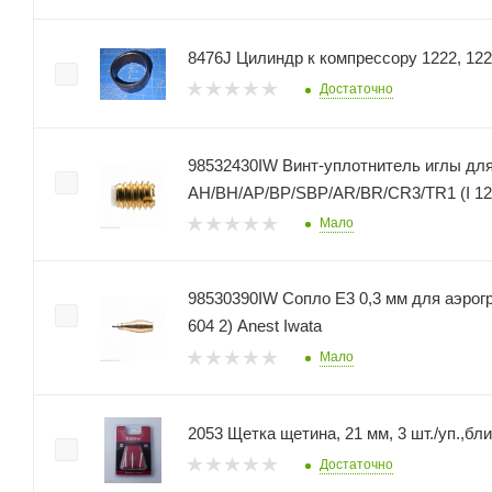
8476J Цилиндр к компрессору 1222, 1223
Достаточно
98532430IW Винт-уплотнитель иглы дл
AH/BH/AP/BP/SBP/AR/BR/CR3/TR1 (I 125
Мало
98530390IW Сопло E3 0,3 мм для аэрог
604 2) Anest Iwata
Мало
2053 Щетка щетина, 21 мм, 3 шт./уп.,бл
Достаточно