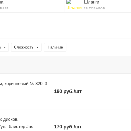
ла
Шланги
ОВАРА
28 ТОВАРОВ
б
Сложность
Наличие
м, коричневый № 320, 3
190
руб.
/шт
х дисков,
й, d 6,3 мм, h 13мм, 3 шт./уп., блистер Jas
170
руб.
/шт