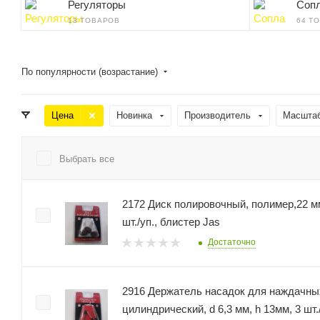
Регуляторы
Соп
13 ТОВАРОВ
64 Т
По популярности (возрастание)
Цена
Новинка
Производитель
Масшта
Выбрать все
2172 Диск полировочный, полимер,22 м
шт./уп., блистер Jas
Достаточно
2916 Держатель насадок для наждачны
цилиндрически