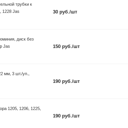
ельной трубки к
, 1228 Jas
30
руб.
/шт
юминия, диск без
ер Jas
150
руб.
/шт
 мм, 3 шт./уп.,
190
руб.
/шт
ра 1205, 1206, 1225,
190
руб.
/шт