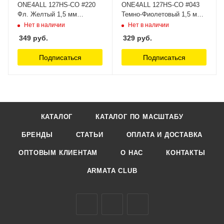
ONE4ALL 127HS-CO #220
ONE4ALL 127HS-CO #043
Фл. Желтый 1,5 мм
Темно-Фиолетовый 1,5 мм
MOLOTOW
MOLOTOW
Нет в наличии
Нет в наличии
349
руб.
329
руб.
Подписаться
Подписаться
КАТАЛОГ
КАТАЛОГ ПО МАСШТАБУ
БРЕНДЫ
СТАТЬИ
ОПЛАТА И ДОСТАВКА
ОПТОВЫМ КЛИЕНТАМ
О НАС
КОНТАКТЫ
ARMATA CLUB