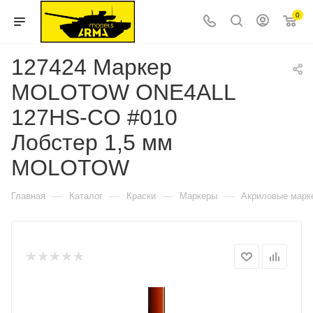
0
127424 Маркер
MOLOTOW ONE4ALL
127HS-CO #010
Лобстер 1,5 мм
MOLOTOW
—
—
—
—
Главная
Каталог
Краски
Маркеры
Акриловые марк