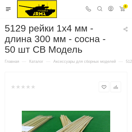
0
5129 рейки 1х4 мм -
длина 300 мм - сосна -
50 шт СВ Модель
—
—
—
Главная
Каталог
Аксессуары для сборных моделей
512