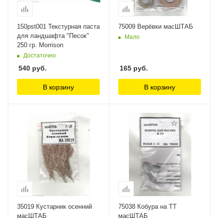
150pst001 Текстурная паста
75009 Верёвки масШТАБ
для ландшафта "Песок"
Мало
250 гр. Morrison
Достаточно
540
руб.
165
руб.
В корзину
В корзину
35019 Кустарник осенний
75038 Кобура на ТТ
масШТАБ
масШТАБ