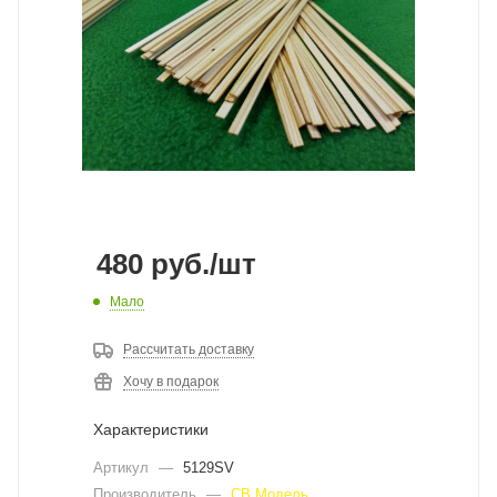
480
руб.
/шт
Мало
Рассчитать доставку
Хочу в подарок
Характеристики
Артикул
—
5129SV
Производитель
—
СВ Модель