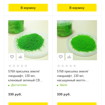
В корзину
В корзину
5769 присыпка земля/
5768 присыпка земля/
ландшафт, 130 мл,
ландшафт, 130 мл,
кленовый зеленый СВ
насыщенный желто-
Модель
зеленый СВ Модель
Достаточно
Мало
330
руб.
330
руб.