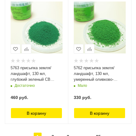
5763 присыпка земля/
5762 присыпка земля/
ландшафт, 130 мл,
ландшафт, 130 мл,
глубокий зеленый СВ
умеренный оливково-
Модель
зеленый СВ Модель
Достаточно
Мало
460
руб.
330
руб.
В корзину
В корзину