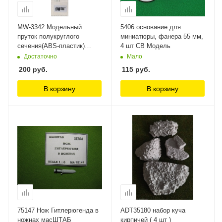
MW-3342 Модельный
5406 основание для
пруток полукруглого
миниатюры, фанера 55 мм,
сечения(ABS-пластик)
4 шт СВ Модель
2.0mm*250mm 6шт ManWah
Достаточно
Мало
200
руб.
115
руб.
В корзину
В корзину
75147 Нож Гитлерюгенда в
ADT35180 набор куча
ножнах масШТАБ
кирпичей ( 4 шт )