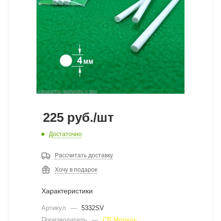
225
руб.
/шт
Достаточно
Рассчитать доставку
Хочу в подарок
Характеристики
Артикул
—
5332SV
Производитель
—
СВ Модель