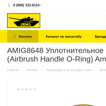
8 (800) 333-6314
Каталог
Каталог по масштабу
Бренд
AMIG8648 Уплотнительное к
(Airbrush Handle O-Ring) A
—
—
—
Главная
Каталог
Аэрографы и аксессуары к ним
Акс