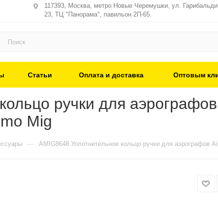
117393, Москва, метро Новые Черемушки, ул. Гарибальди,
23, ТЦ "Панорама", павильон 2П-65.
ы
Статьи
Оплата и доставка
Оптовым кл
ольцо ручки для аэрографов A
mmo Mig
—
ессуары
AMIG8648 Уплотнительное кольцо ручки для аэрографов AirC