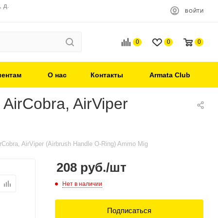
 д.
ВОЙТИ
0
0
0
иентам
О нас
Контакты
Armata Club
irCobra, AirViper
obra, AirViper (Airbrush Handle O-Ring) Ammo Mig
208
руб.
/шт
Нет в наличии
Подписаться