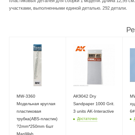
пластиковых деталей для сборки 1 модели. Длина 12,95 см.,
участками, выполненными единой деталью. 292 детали.
Ре
MW-3360
AK9042 Dry
MW
Модельная круглая
Sandpaper 1000 Grit.
ху
пластиковая
3 units AK-Interactive
6#
трубка(ABS-пластик)
Достаточно
?2mm*250mm 6шт
ManWah