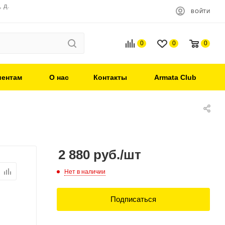
 д.
ВОЙТИ
0
0
0
иентам
О нас
Контакты
Armata Club
2 880
руб.
/шт
Нет в наличии
Подписаться