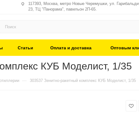
117393, Москва, метро Новые Черемушки, ул. Гарибальди,
23, ТЦ "Панорама", павильон 2П-65.
ы
Статьи
Оплата и доставка
Оптовым кл
омплекс КУБ Моделист, 1/35
—
ртиллерии
303537 Зенитно-ракетный комплекс КУБ Моделист, 1/35