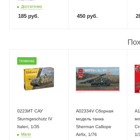
Достаточно
185
руб.
450
руб.
2
Пох
Новинка
0223ИТ САУ
A02334V Сборная
A1
Sturmgeschutz IV
модель танка
мо
Italeri, 1/35
Sherman Calliope
Cro
Airfix, 1/76
1/
Мало