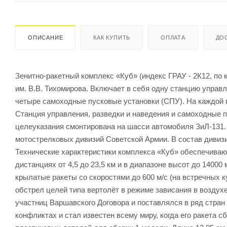
ОПИСАНИЕ
КАК КУПИТЬ
ОПЛАТА
ДО
Зенитно-ракетный комплекс «Куб» (индекс ГРАУ - 2К12, по
им. В.В. Тихомирова. Включает в себя одну станцию управл
четыре самоходные пусковые установки (СПУ). На каждой 
Станция управления, разведки и наведения и самоходные 
целеуказания смонтирована на шасси автомобиля ЗиЛ-131.
мотострелковых дивизий Советской Армии. В состав дивиз
Технические характеристики комплекса «Куб» обеспечиваю
дистанциях от 4,5 до 23,5 км и в диапазоне высот до 140
крылатые ракеты со скоростями до 600 м/с (на встречных
обстрел целей типа вертолёт в режиме зависания в воздух
участниц Варшавского Договора и поставлялся в ряд стран
конфликтах и стал известен всему миру, когда его ракета 