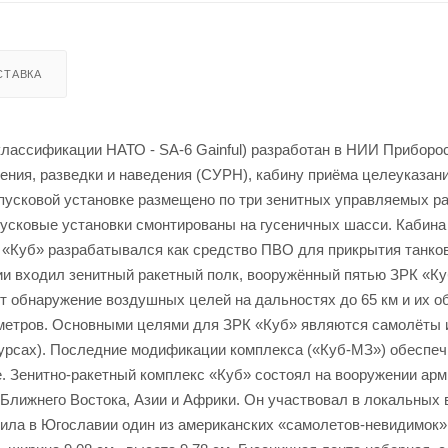
СТАВКА
 классификации НАТО - SA-6 Gainful) разработан в НИИ Приборо
ения, разведки и наведения (СУРН), кабину приёма целеуказани
пусковой установке размещено по три зенитных управляемых ра
пусковые установки смонтированы на гусеничных шасси. Кабина
 «Куб» разрабатывался как средство ПВО для прикрытия танко
ии входил зенитный ракетный полк, вооружённый пятью ЗРК «Ку
т обнаружение воздушных целей на дальностях до 65 км и их о
00 метров. Основными целями для ЗРК «Куб» являются самолёты 
 курсах). Последние модификации комплекса («Куб-МЗ») обеспе
е. Зенитно-ракетный комплекс «Куб» состоял на вооружении арм
 Ближнего Востока, Азии и Африки. Он участвовал в локальных
сбила в Югославии один из американских «самолетов-невидимок»