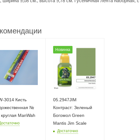
 ширина 9,08 см., высота 9,78 см. Гусеничная лента наборная, 
комендации
Новинка
-3014 Кисть
05.2947JIM
дожественная №
Контраст: Зеленый
 круглая ManWah
Богомол Green
Mantis Jim Scale
Достаточно
Достаточно