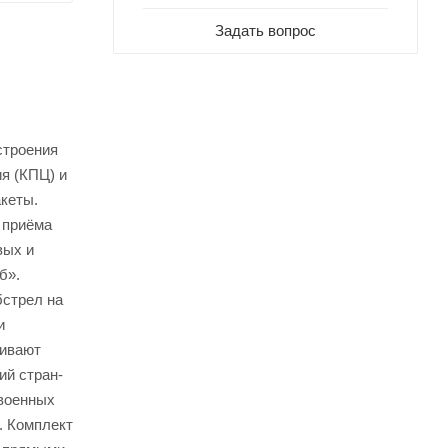
Задать вопрос
строения
я (КПЦ) и
кеты.
 приёма
вых и
б».
бстрел на
и
чивают
ий стран-
 военных
. Комплект