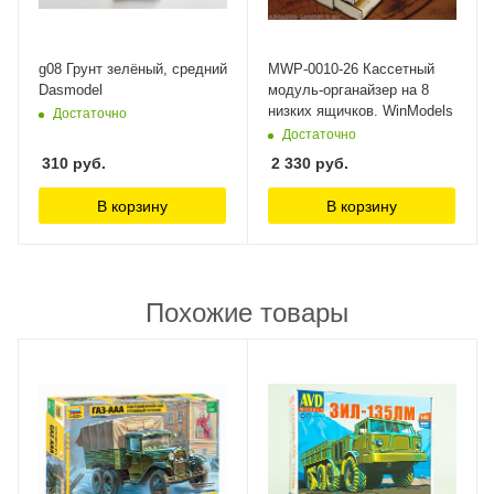
g08 Грунт зелёный, средний
MWP-0010-26 Касcетный
Dasmodel
модуль-органайзер на 8
низких ящичков. WinModels
Достаточно
Достаточно
310
руб.
2 330
руб.
В корзину
В корзину
Похожие товары