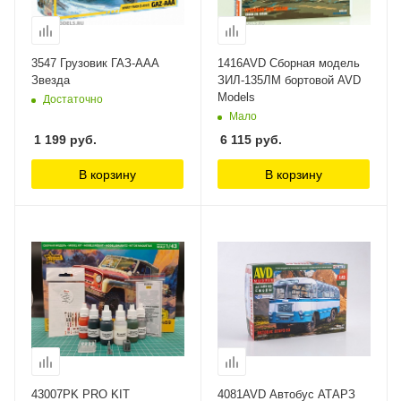
3547 Грузовик ГАЗ-ААА
1416AVD Сборная модель
Звезда
ЗИЛ-135ЛМ бортовой AVD
Models
Достаточно
Мало
1 199
руб.
6 115
руб.
В корзину
В корзину
43007PK PRO KIT
4081AVD Автобус АТАРЗ