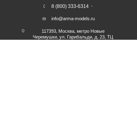
8 (800) 333-6314
info@arma-models.ru
117393, Москва, метро Новые
Черемушки, ул. Гарибальди, д. 23, ТЦ
"Панорама", павильон 2П-65.
Подписаться на рассылку
ПОЛИТИКА КОНФИДЕНЦИАЛЬНОСТИ
2026 © Интернет-магазин товаров для хобби Арма