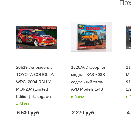
Пох
20619-Автомобиль
1525AVD Сборная
21
TOYOTA COROLLA
модель КАЗ-608В
M
WRC '2004 RALLY
седельный тягач
91
MONZA' (Limited
AVD Models 1/43
1/
Edition) Hasegawa
Мало
Мало
6 530
руб.
2 270
руб.
4