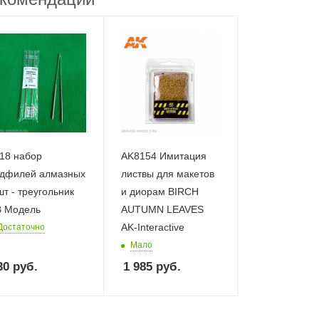
18 набор
AK8154 Имитация
дфилей алмазных
листвы для макетов
шт - треугольник
и диорам BIRCH
 Модель
AUTUMN LEAVES
AK-Interactive
Достаточно
Мало
30
руб.
1 985
руб.