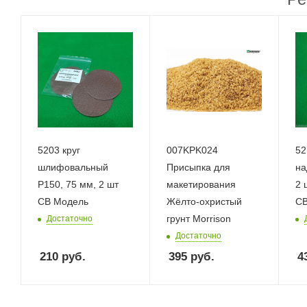
5203 круг
007KPK024
52
шлифовальный
Присыпка для
на
Р150, 75 мм, 2 шт
макетирования
2 
СВ Модель
Жёлто-охристый
СВ
грунт Morrison
Достаточно
Достаточно
210
руб.
395
руб.
4