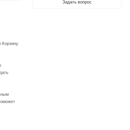
Задать вопрос
в Корзину
о
дать
ьным
поможет