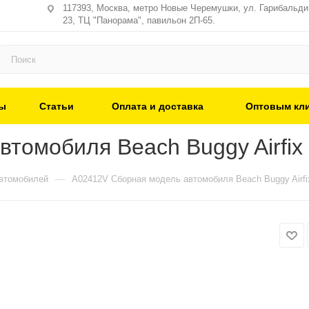
117393, Москва, метро Новые Черемушки, ул. Гарибальди,
23, ТЦ "Панорама", павильон 2П-65.
ы
Статьи
Оплата и доставка
Оптовым кл
томобиля Beach Buggy Airfix 
—
втомобилей
A02412V Сборная модель автомобиля Beach Buggy Airfi