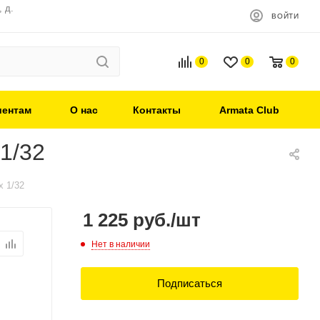
 д.
ВОЙТИ
0
0
0
иентам
О нас
Контакты
Armata Club
1/32
x 1/32
1 225
руб.
/шт
Нет в наличии
Подписаться