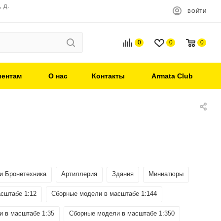
 д.
ВОЙТИ
0
0
0
иентам
О нас
Контакты
Armata Club
 и Бронетехника
Артиллерия
Здания
Миниатюры
сштабе 1:12
Сборные модели в масштабе 1:144
 в масштабе 1:35
Сборные модели в масштабе 1:350