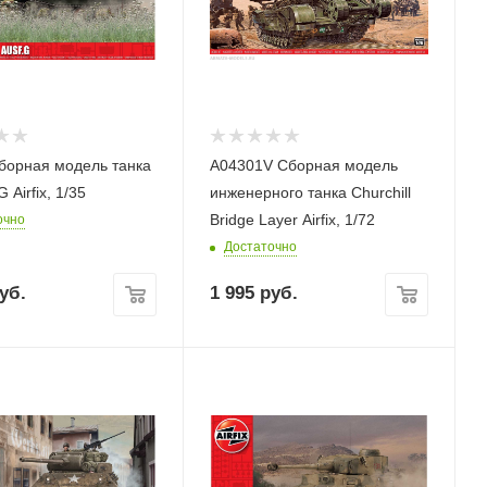
борная модель танка
A04301V Сборная модель
 Airfix, 1/35
инженерного танка Churchill
Bridge Layer Airfix, 1/72
очно
Достаточно
уб.
1 995
руб.