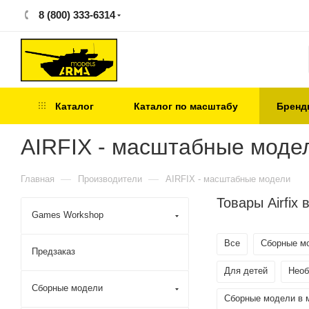
8 (800) 333-6314
Каталог
Каталог по масштабу
Бренд
AIRFIX - масштабные моде
—
—
Главная
Производители
AIRFIX - масштабные модели
Товары Airfix
Games Workshop
Все
Сборные м
Предзаказ
Для детей
Нео
Сборные модели
Сборные модели в 