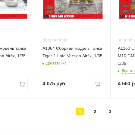
модель танка
A1364 Сборная модель Танка
A1360 С
on Airfix, 1/35
Tiger-1 Late Version Airfix, 1/35
M10 GMC 
1/35
Достаточно
Достат
4 075
руб.
4 560
р
1
2
3