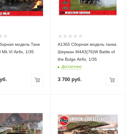
борная модель Танк
A1365 Сборная модель танка
Cromwell Mk.VI Airfix, 1/35
Шерман M4A3(76)W Battle of
the Bulge Airfix, 1/35
Достаточно
уб.
3 700
руб.