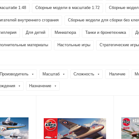
масштабе 1:48
Сборные модели в масштабе 1:72
Сборные модели
гателей внутреннего сгорания
Сборные модели для сборки без кле
тиллерия
Для детей
Миниатюра
Танки и бронетехника
Д
полнительные материалы
Настольные игры
Стратегические игры
Производитель
Масштаб
Сложность
Наличие
М
ождения
Назначение