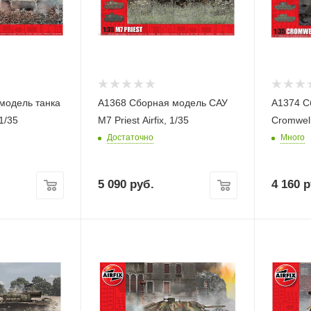
модель танка
A1368 Сборная модель САУ
A1374 С
 1/35
М7 Priest Airfix, 1/35
Достаточно
Много
5 090
руб.
4 160
р