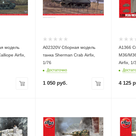
ая модель
A02320V Сборная модель
A1366 С
liope Airfix,
танка Sherman Crab Airfix,
M36/M36B
1/76
Airfix, 1/
Достаточно
Достат
1 050
руб.
4 125
р