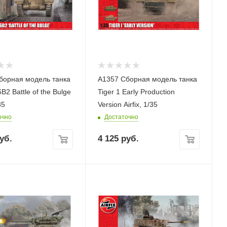
борная модель танка
A1357 Сборная модель танка
2 Battle of the Bulge
Tiger 1 Early Production
35
Version Airfix, 1/35
очно
Достаточно
уб.
4 125
руб.