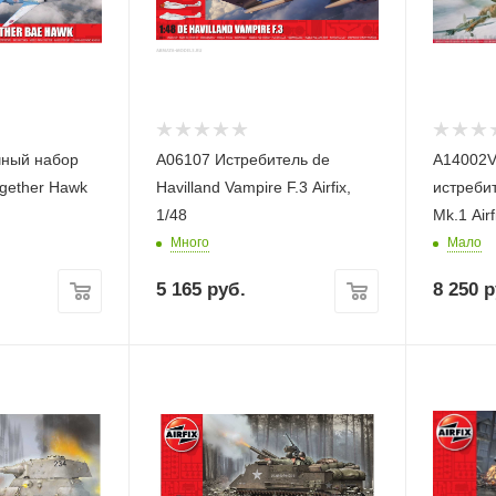
чный набор
A06107 Истребитель de
A14002V
ogether Hawk
Havilland Vampire F.3 Airfix,
истребителя Hawker
1/48
Mk.1 Airf
Много
Мало
5 165
руб.
8 250
р