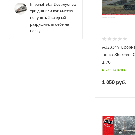
Imperial Star Destroyer за
три дня или как быстро
получить Звездный
разрушитель себе на
полку.
A02334V Сборн
танка Sherman Cal
1/76
Достаточно
1 050
руб.