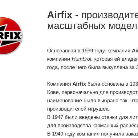
Airfix -
производит
масштабных моделе
Основанная в 1939 году, компания
Ai
компании
Humbrol
, которая ей владе
года, после чего была выкуплена за
Компания
Airfix
была основана в 193
Кове, первоначально для производс
наименование было выбрано так, чт
производителей игрушек.
В 1947 были введены станки для ли
для производства карманных расчес
В 1949 году компания получила зака