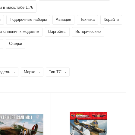
 в масштабе 1:76
я
Подарочные наборы
Авиация
Техника
Корабли
ополнения к моделям
Варгеймы
Исторические
Скидки
одель
Марка
Тип ТС