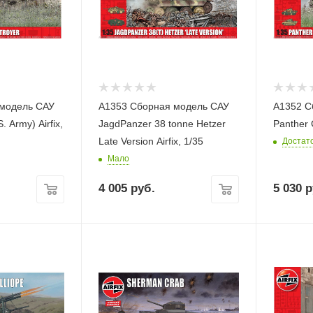
 модель САУ
A1353 Сборная модель САУ
A1352 С
 Army) Airfix,
JagdPanzer 38 tonne Hetzer
Panther G
Late Version Airfix, 1/35
Достат
Мало
4 005
руб.
5 030
р