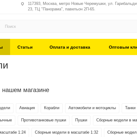
117393, Москва, метро Новые Черемушки, ул. Гарибальди,
23, ТЦ "Панорама", павильон 2П-65.
ы
Статьи
Оплата и доставка
Оптовым кл
ли
 в нашем магазине
одели
Авиация
Корабли
Автомобили и мотоциклы
Танки
бычные
Противотанковые пушки
Пушки
Сборные модели в ма
масштабе 1:24
Сборные модели в масштабе 1:32
Сборные модели