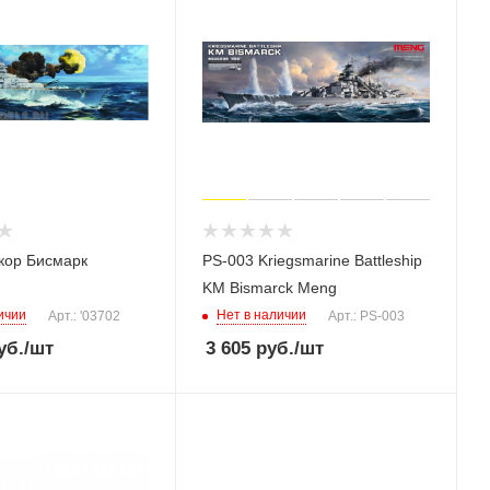
кор Бисмарк
PS-003 Kriegsmarine Battleship
KM Bismarck Meng
ичии
Нет в наличии
Арт.: '03702
Арт.: PS-003
уб.
/шт
3 605
руб.
/шт