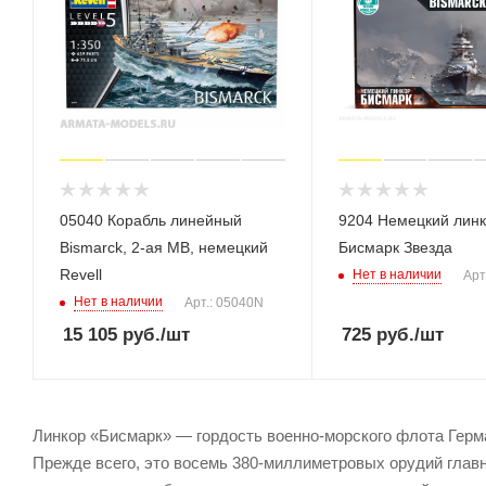
05040 Корабль линейный
9204 Немецкий лин
Bismarck, 2-ая МВ, немецкий
Бисмарк Звезда
Revell
Нет в наличии
Арт
Нет в наличии
Арт.: 05040N
15 105
руб.
/шт
725
руб.
/шт
Линкор «Бисмарк» — гордость военно-морского флота Герма
Прежде всего, это восемь 380-миллиметровых орудий главн