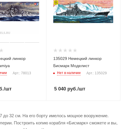
ецкий линкор
135029 Немецкий линкор
amiya
Бисмарк Моделист
ичии
Нет в наличии
Арт.: 78013
Арт.: 135029
б.
/шт
5 040
руб.
/шт
7 до 32 см. На его борту имелось мощное вооружение.
ллерии. Построить копию корабля «Бисмарк» сможете и вы,