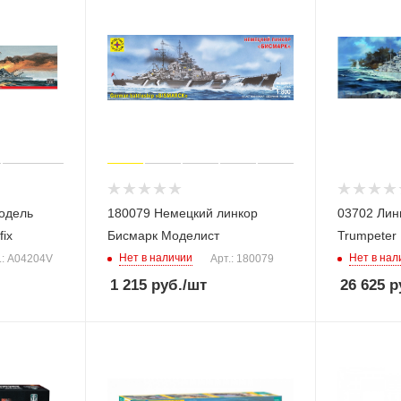
одель
180079 Немецкий линкор
03702 Лин
fix
Бисмарк Моделист
Trumpeter
Нет в наличии
Нет в нал
.: A04204V
Арт.: 180079
1 215
руб.
/шт
26 625
р