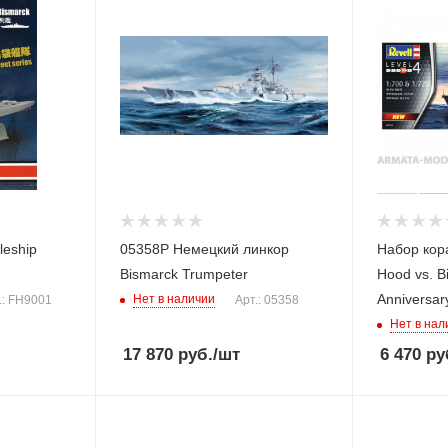
leship
05358P Немецкий линкор
Набор кораблей Bat
Bismarck Trumpeter
Hood vs. B
Anniversar
Нет в наличии
.: FH9001
Арт.: 05358
Нет в нал
17 870
руб.
/шт
6 470
ру