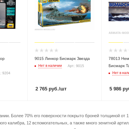
кор
9015 Линкор Бисмарк Звезда
78013 Нем
Бисмарк T
Нет в наличии
Арт.: 9015
Нет в нал
.: 9204
2 765
руб.
/шт
5 986
ру
нии. Более 70% его поверхности покрыто броней толщиной от 1
ого калибра, 12 вспомогательных, а также много зенитной арти