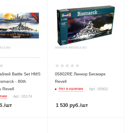
tle Set HMS
05802RE Линкор Бисмарк
ismarck - 80th
Revell
y Revell
Нет в наличии
Арт.: 05802
ичии
Арт.: 05174
б.
/шт
1 530
руб.
/шт