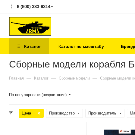
8 (800) 333-6314
Каталог
Каталог по масштабу
Бренд
Сборные модели корабля 
—
—
—
Главная
Каталог
Сборные модели
Сборные модели к
По популярности (возрастание)
Цена
Производство
Производитель
Ма