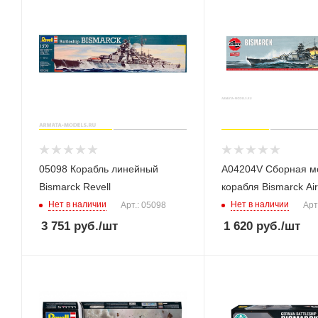
05098 Корабль линейный
A04204V Сборная м
Bismarck Revell
корабля Bismarck Air
Нет в наличии
Нет в наличии
Арт.: 05098
Арт
3 751
руб.
/шт
1 620
руб.
/шт