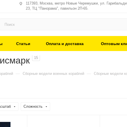
117393, Москва, метро Новые Черемушки, ул. Гарибальди,
23, ТЦ "Панорама", павильон 2П-65.
ы
Статьи
Оплата и доставка
Оптовым кл
Бисмарк
15
—
—
ораблей
Сборные модели военных кораблей
Сборные модели к
сштаб
Сложность