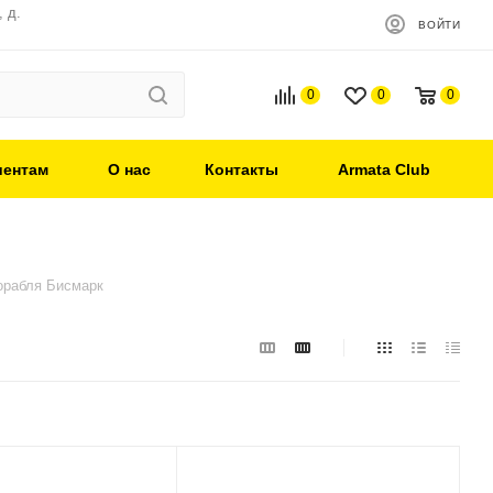
 д.
ВОЙТИ
0
0
0
иентам
О нас
Контакты
Armata Club
орабля Бисмарк