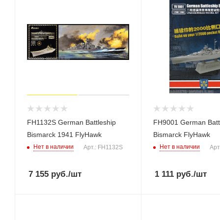
FH1132S German Battleship
FH9001 German Batt
Bismarck 1941 FlyHawk
Bismarck FlyHawk
Нет в наличии
Нет в наличии
Арт.: FH1132S
Арт
7 155
руб.
/шт
1 111
руб.
/шт