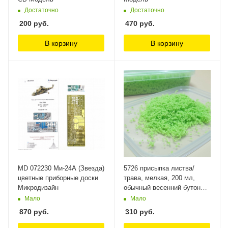
Достаточно
Достаточно
200
руб.
470
руб.
В корзину
В корзину
MD 072230 Ми-24А (Звезда)
5726 присыпка листва/
цветные приборные доски
трава, мелкая, 200 мл,
Микродизайн
обычный весенний бутон
СВ Модель
Мало
Мало
870
руб.
310
руб.