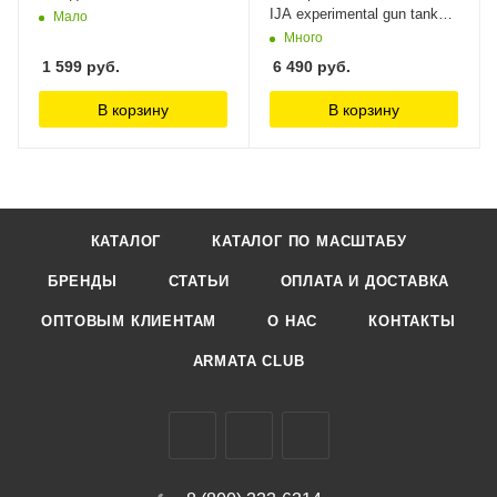
IJA experimental gun tank
Мало
Type 5 (Ho-Ri I) Amusing
Много
Hobby, 1/35
1 599
руб.
6 490
руб.
В корзину
В корзину
КАТАЛОГ
КАТАЛОГ ПО МАСШТАБУ
БРЕНДЫ
СТАТЬИ
ОПЛАТА И ДОСТАВКА
ОПТОВЫМ КЛИЕНТАМ
О НАС
КОНТАКТЫ
ARMATA CLUB