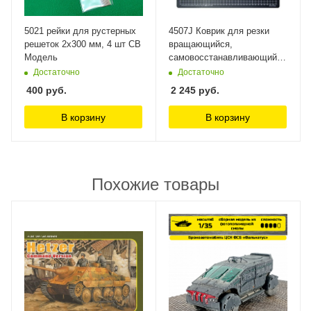
5021 рейки для рустерных
4507J Коврик для резки
решеток 2х300 мм, 4 шт СВ
вращающийся,
Модель
самовосстанавливающийся
4-х слойный, 350 х 350 Jas
Достаточно
Достаточно
400
руб.
2 245
руб.
В корзину
В корзину
Похожие товары