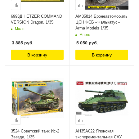
6993Д HETZER COMMAND
AM35814 Бронеавтомобиль
VERSION Dragon, 1/35
ЦСН ФСБ «Фалькатус»
Arma Models 1/35
Мало
Много
3 885
руб.
5 050
руб.
В корзину
В корзину
3524 Советский танк Ис-2
AH35A022 Японская
Звезда, 1/35
эксперементальная САУ