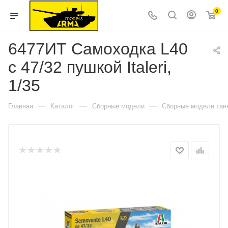
0
6477ИТ Самоходка L40
с 47/32 пушкой Italeri,
1/35
—
—
—
Главная
Каталог
Сборные модели
Сборные модели тан