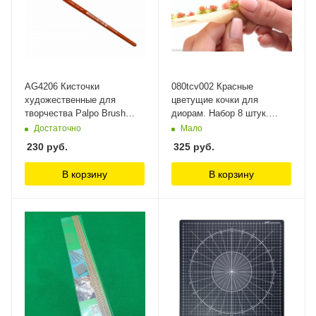
AG4206 Кисточки
080tcv002 Красные
художественные для
цветущие кочки для
творчества Palpo Brush
диорам. Набор 8 штук.
Size 6 Humbrol
Morrison
Достаточно
Мало
230
руб.
325
руб.
В корзину
В корзину