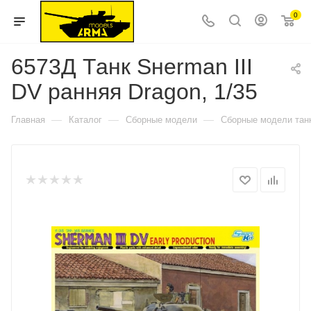
0
6573Д Танк Sнerman III
DV ранняя Dragon, 1/35
—
—
—
Главная
Каталог
Сборные модели
Сборные модели тан