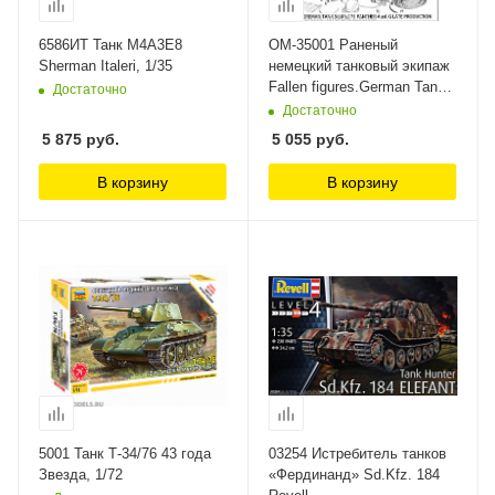
6586ИТ Танк M4A3E8
OM-35001 Раненый
Sherman Italeri, 1/35
немецкий танковый экипаж
Fallen figures.German Tank
Достаточно
Sd.Kfz.171 Panther Rye
Достаточно
Field Model (RFM), 1/35
5 875
руб.
5 055
руб.
В корзину
В корзину
5001 Танк Т-34/76 43 года
03254 Истребитель танков
Звезда, 1/72
«Фердинанд» Sd.Kfz. 184