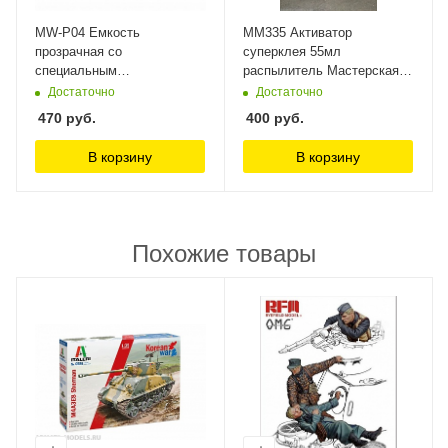
MW-P04 Емкость
MM335 Активатор
прозрачная со
суперклея 55мл
специальным
распылитель Мастерская
наконечником, 60 мл для
Мажор Моделс
Достаточно
Достаточно
размешивания краски
470
руб.
400
руб.
ManWah
В корзину
В корзину
Похожие товары