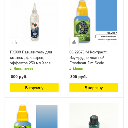
РХ008 Разбавитель для
05.2957JIM Контраст:
смывок , фильтров,
Изумрудно-ледяной
эффектов 250 мл Хася
Frostheart Jim Scale
Моделист
Достаточно
Много
600
руб.
305
руб.
В корзину
В корзину