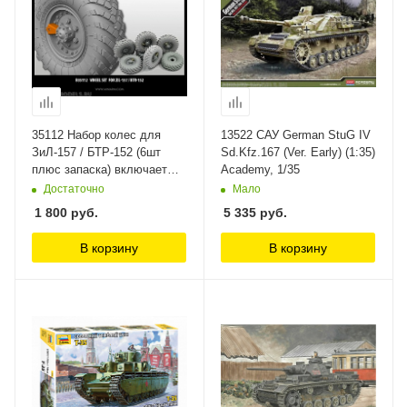
35112 Набор колес для
13522 САУ German StuG IV
ЗиЛ-157 / БТР-152 (6шт
Sd.Kfz.167 (Ver. Early) (1:35)
плюс запаска) включает
Academy, 1/35
фототравление для
Достаточно
Мало
моделей Трумпетер
1 800
руб.
5 335
руб.
MINIARM 1/35
В корзину
В корзину