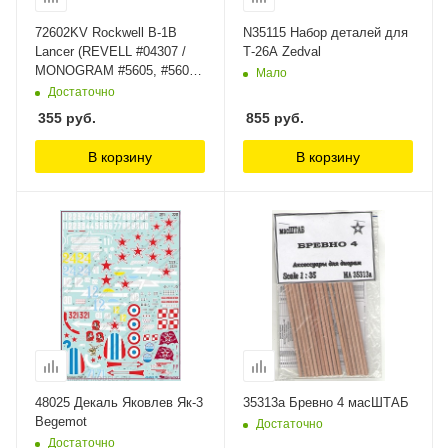
72602KV Rockwell B-1B
N35115 Набор деталей для
Lancer (REVELL #04307 /
Т-26А Zedval
MONOGRAM #5605, #5606,
Мало
#85-5606) + маски на диски
Достаточно
и колеса KV Models
355
руб.
855
руб.
В корзину
В корзину
48025 Декаль Яковлев Як-3
35313а Бревно 4 масШТАБ
Begemot
Достаточно
Достаточно