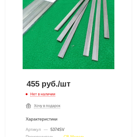
455
руб.
/шт
Нет в наличии
Хочу в подарок
Характеристики
Артикул
—
5374SV
Производитель
—
СВ Модель