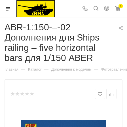
0
ABR-1:150-–-02
Дополнения для Ships
railing – five horizontal
bars для 1/150 ABER
—
—
—
Главная
Каталог
Дополнения к моделям
Фототравлени