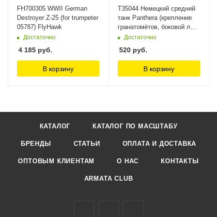
FH700305 WWII German
Т35044 Немецкий средний
Destroyer Z-25 (for trumpeter
танк Panthera (крепление
05787) FlyHawk
гранатомётов, боковой люк,
пистолетный порт) Мир
Достаточно
Достаточно
Моделей
4 185
руб.
520
руб.
В корзину
В корзину
КАТАЛОГ
КАТАЛОГ ПО МАСШТАБУ
БРЕНДЫ
СТАТЬИ
ОПЛАТА И ДОСТАВКА
ОПТОВЫМ КЛИЕНТАМ
О НАС
КОНТАКТЫ
ARMATA CLUB