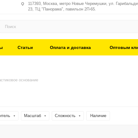
117393, Москва, метро Новые Черемушки, ул. Гарибальди,
23, ТЦ "Панорама", павильон 2П-65.
ы
Статьи
Оплата и доставка
Оптовым кл
стиковое основание
итель
Масштаб
Сложность
Наличие