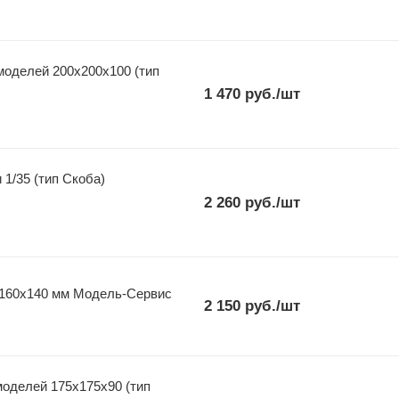
оделей 200х200х100 (тип
1 470
руб.
/шт
1/35 (тип Скоба)
2 260
руб.
/шт
х160х140 мм Модель-Сервис
2 150
руб.
/шт
оделей 175х175х90 (тип