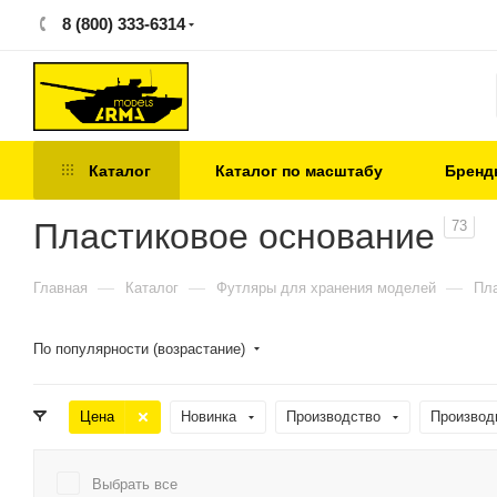
8 (800) 333-6314
Каталог
Каталог по масштабу
Бренд
Пластиковое основание
73
—
—
—
Главная
Каталог
Футляры для хранения моделей
Пла
По популярности (возрастание)
Цена
Новинка
Производство
Производ
Выбрать все