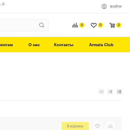
 д.
ВОЙТИ
0
0
0
иентам
О нас
Контакты
Armata Club
В корзину