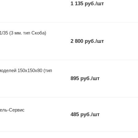
1 135
руб.
/шт
/35 (3 мм. тип Скоба)
2 800
руб.
/шт
оделей 150х150х80 (тип
895
руб.
/шт
дель-Сервис
485
руб.
/шт