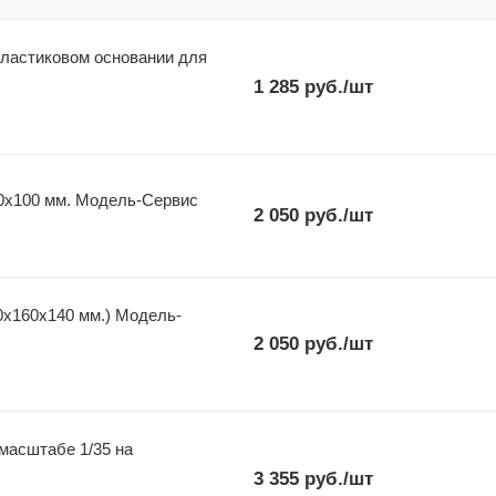
пластиковом основании для
1 285
руб.
/шт
0х100 мм. Модель-Сервис
2 050
руб.
/шт
0х160х140 мм.) Модель-
2 050
руб.
/шт
масштабе 1/35 на
3 355
руб.
/шт