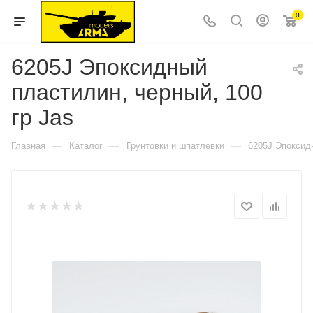
0
6205J Эпоксидный
пластилин, черный, 100
гр Jas
—
—
—
Главная
Каталог
Грунтовки и шпатлевки
6205J Эпоксидн