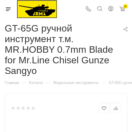
0
GT-65G ручной
инструмент т.м.
MR.HOBBY 0.7mm Blade
for Mr.Line Chisel Gunze
Sangyo
—
—
—
Главная
Каталог
Модельные инструменты
GT-65G ручн