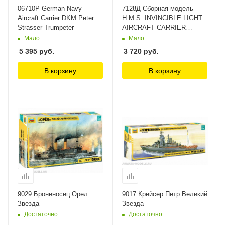
06710P German Navy
7128Д Сборная модель
Aircraft Carrier DKM Peter
H.M.S. INVINCIBLE LIGHT
Strasser Trumpeter
AIRCRAFT CARRIER
Dragon
Мало
Мало
5 395
руб.
3 720
руб.
В корзину
В корзину
9029 Броненосец Орел
9017 Крейсер Петр Великий
Звезда
Звезда
Достаточно
Достаточно