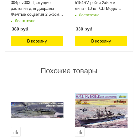
004pcv003 Цветущие
5154SV рейки 2х5 мм -
растения для диорамы
липа - 10 шт СВ Модель
Жёлтые соцветия 2,5-3см.
Достаточно
5шт. Morrison
Достаточно
380
руб.
330
руб.
В корзину
В корзину
Похожие товары