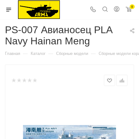
0
PS-007 Авианосец PLA
Navy Hainan Meng
—
—
—
Главная
Каталог
Сборные модели
Сборные модели кор