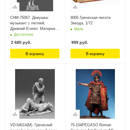
CHM-75067. Девушка-
8005 Греческая пехота
музыкант с лютней,
Звезда, 1/72
Древний Египет. Материал -
Мало
смола. Chronos Miniatures,
Достаточно
75 мм
2 680
руб.
999
руб.
В корзину
В корзину
VD-54014(M). Греческий
75-104PEGASO Roman