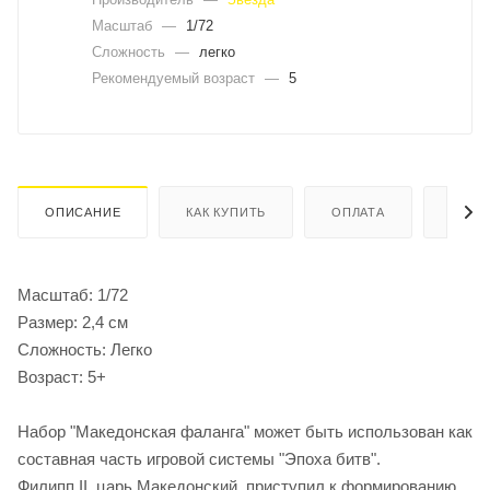
Масштаб
—
1/72
Сложность
—
легко
Рекомендуемый возраст
—
5
ОПИСАНИЕ
КАК КУПИТЬ
ОПЛАТА
ДОСТ
Масштаб: 1/72
Размер: 2,4 см
Сложность: Легко
Возраст: 5+
Набор "Македонская фаланга" может быть использован как
составная часть игровой системы "Эпоха битв".
Филипп II, царь Македонский, приступил к формированию