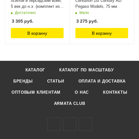
псилой и персидский воин,
Centurion 1st Century AD
5 век до н.э. (комплект из 2
Pegaso Models, 75 мм
фигур) 54 мм. Материал -
Достаточно
Мало
белый металл. Chronos
3 305
руб.
3 275
руб.
Miniatures, 54 мм
В корзину
В корзину
КАТАЛОГ
КАТАЛОГ ПО МАСШТАБУ
БРЕНДЫ
СТАТЬИ
ОПЛАТА И ДОСТАВКА
ОПТОВЫМ КЛИЕНТАМ
О НАС
КОНТАКТЫ
ARMATA CLUB