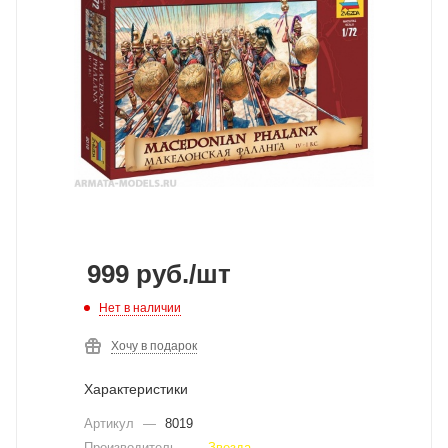
999
руб.
/шт
Нет в наличии
Хочу в подарок
Характеристики
Артикул
—
8019
Производитель
—
Звезда