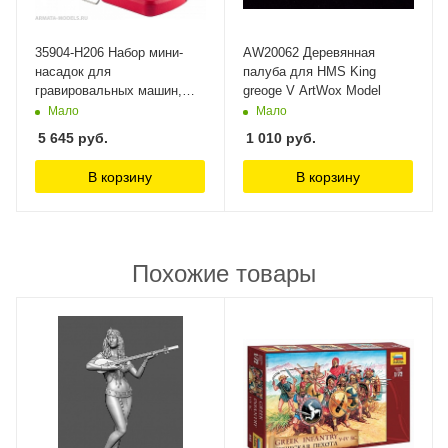
35904-H206 Набор мини-
AW20062 Деревянная
насадок для
палуба для HMS King
гравировальных машин,
greoge V ArtWox Model
206 предметов Зубр
Мало
Мало
5 645
руб.
1 010
руб.
В корзину
В корзину
Похожие товары