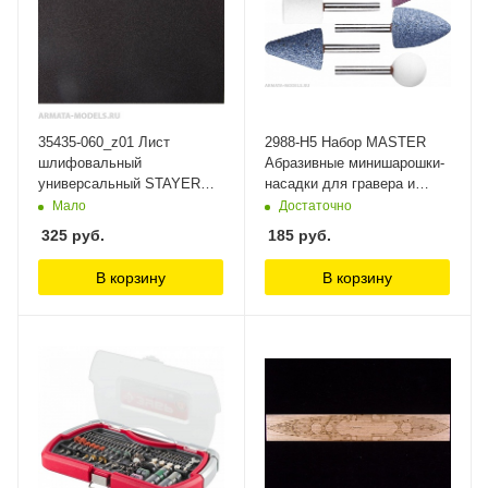
35435-060_z01 Лист
2988-H5 Набор MASTER
шлифовальный
Абразивные минишарошки-
универсальный STAYER
насадки для гравера и
MASTER на тканевой
дрели, хвостовик d 3,2мм,
Мало
Достаточно
основе, водостойкий
5 предм. Stayer
325
руб.
185
руб.
230х280мм, Р60, упаковка
по 5шт Stayer
В корзину
В корзину